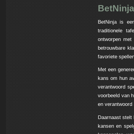
BetNinja
BetNinja is ee
traditionele ta
ontworpen met d
betrouwbare kl
favoriete spellen
Met een genereu
kans om hun avo
verantwoord spe
voorbeeld van h
en verantwoord 
Daarnaast stelt 
kansen en spelg