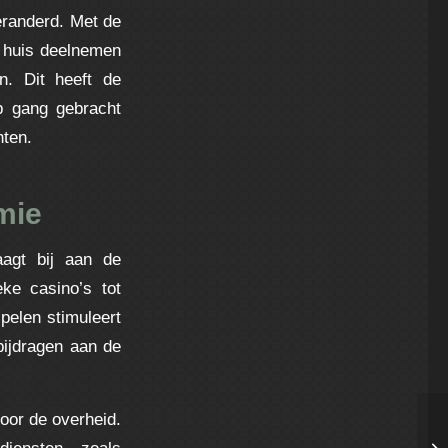
eranderd. Met de
n huis deelnemen
n. Dit heeft de
p gang gebracht
nten.
mie
aagt bij aan de
ke casino’s tot
pelen stimuleert
bijdragen aan de
oor de overheid.
Su
iensten, zoals