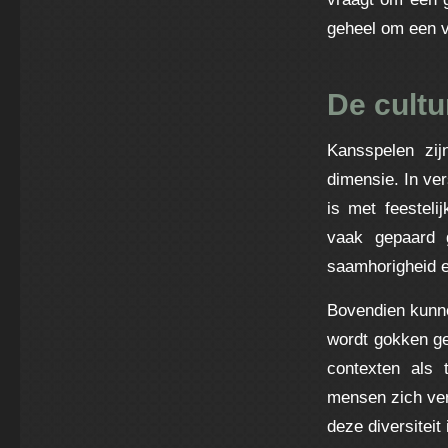
geheel om een v
De cultu
Kansspelen zij
dimensie. In ve
is met feesteli
vaak gepaard g
saamhorigheid e
Bovendien kunne
wordt gokken ge
contexten als 
mensen zich ver
deze diversiteit