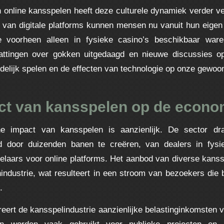
online kansspelen heeft deze culturele dynamiek verder v
d van digitale platforms kunnen mensen nu vanuit hun eige
e voorheen alleen in fysieke casino’s beschikbaar ware
pvattingen over gokken uitgedaagd en nieuwe discussies o
delijk spelen en de effecten van technologie op onze gewoo
ct van kansspelen op de econo
 impact van kansspelen is aanzienlijk. De sector dr
d door duizenden banen te creëren, van dealers in fysie
elaars voor online platforms. Het aanbod van diverse kanss
nindustrie, wat resulteert in een stroom van bezoekers die 
.
eert de kansspelindustrie aanzienlijke belastinginkomsten v
n worden vaak gebruikt voor publieke projecten en d