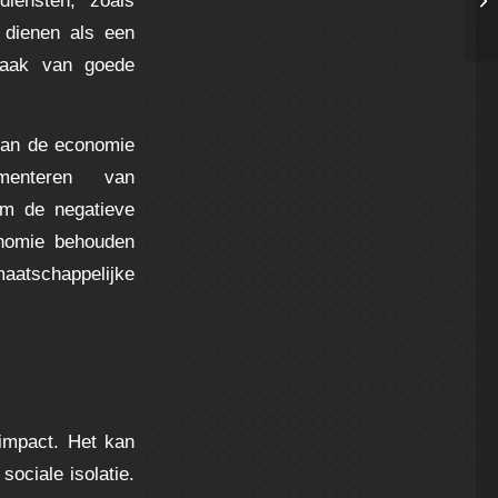
se
 dienen als een
dzaak van goede
 van de economie
enteren van
om de negatieve
onomie behouden
aatschappelijke
impact. Het kan
sociale isolatie.