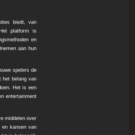
ties biedt, van
 Het platform is
lingsmethoden en
elnemen aan hun
ieuwe spelers de
t het belang van
doen. Het is een
en entertainment
eve middelen over
’s en kansen van