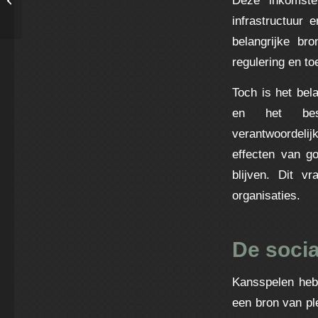
tips and tricks for success
infrastructuur
belangrijke br
regulering en t
Toch is het bel
en het bes
verantwoordeli
effecten van g
blijven. Dit v
organisaties.
De soci
Kansspelen heb
een bron van ple