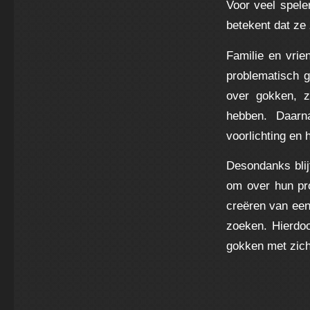
Voor veel spele
betekent dat ze
Familie en vrie
problematisch g
over gokken, z
hebben. Daarna
voorlichting en 
Desondanks blij
om over hun pro
creëren van een
zoeken. Hierdo
gokken met zich