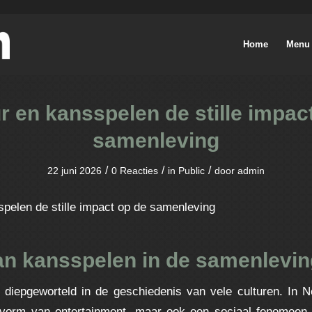
Home
Menu
r en kansspelen de stille impac
samenleving
/
/
/
22 juni 2026
0 Reacties
in
Public
door
admin
spelen de stille impact op de samenleving
an kansspelen in de samenlevi
 diepgeworteld in de geschiedenis van vele culturen. In N
n vorm van entertainment, maar ook een sociaal fenomeen