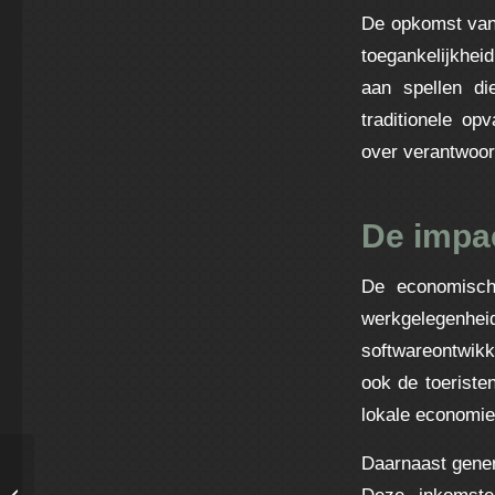
De opkomst van 
toegankelijkhei
aan spellen di
traditionele o
over verantwoor
De impa
De economische
werkgelegenhei
softwareontwikk
ook de toeriste
lokale economie
Daarnaast gener
Mastering casino games Essential
Deze inkomste