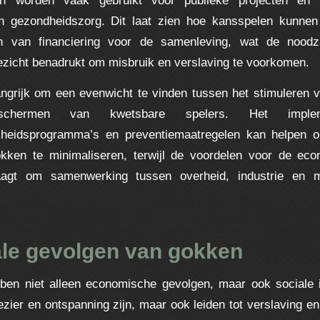
 en gezondheidszorg. Dit laat zien hoe kansspelen kunnen
on van financiering voor de samenleving, wat de noo
oezicht benadrukt om misbruik en verslaving te voorkomen.
angrijk om een evenwicht te vinden tussen het stimuleren
chermen van kwetsbare spelers. Het implem
jkheidsprogramma’s en preventiemaatregelen kan helpen 
okken te minimaliseren, terwijl de voordelen voor de ec
raagt om samenwerking tussen overheid, industrie en m
ale gevolgen van gokken
ben niet alleen economische gevolgen, maar ook sociale 
zier en ontspanning zijn, maar ook leiden tot verslaving en 