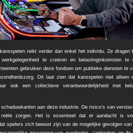
kansspelen reikt verder dan enkel het individu. Ze dragen b
werkgelegenheid te creëren en belastinginkomsten te 
eenten gebruiken deze fondsen om publieke diensten te v
zondheidszorg. Dit laat zien dat kansspelen niet alleen 
ar ook een collectieve verantwoordelijkheid met bela
k schaduwkanten aan deze industrie. De risico’s van verslavi
 reële zorgen. Het is essentieel dat er aandacht is vo
odat spelers zich bewust zijn van de mogelijke gevolgen van
gezamenlijke inspanning van overheden, aanbieders en de 