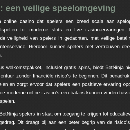
: een veilige speelomgeving
n online casino dat spelers een breed scala aan spelop
felspellen tot moderne slots en live casino-ervaringen.
e veiligheid van spelers in gedachten, met veilige beta
antenservice. Hierdoor kunnen spelers met vertrouwen de
.
s welkomstpakket, inclusief gratis spins, biedt BetNinja n
ntuur zonder financiële risico’s te beginnen. Dit benadruk
len en zorgt ervoor dat spelers een positieve ervaring op
oe moderne online casino’s een balans kunnen vinden tuss
spelen.
BetNinja spelers in staat om toegang te krijgen tot educati
edrag. Dit draagt bij aan een beter begrip van de risico