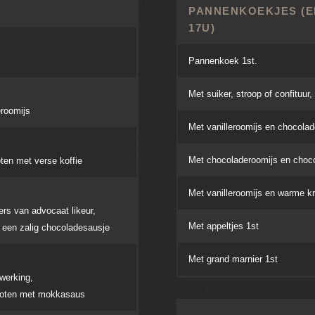
PANNENKOEKJES (E
17U)
Pannenkoek 1st.
Met suiker, stroop of confituur,
roomijs
Met vanilleroomijs en chocolad
Met chocoladeroomijs en choc
ten met verse koffie
Met vanilleroomijs en warme kr
ers van advocaat likeur,
Met appeltjes 1st
 een zalig chocoladesausje
Met grand marnier 1st
werking,
rgoten met mokkasaus