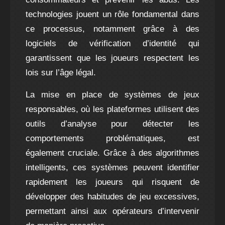
technologies jouent un rôle fondamental dans
ce processus, notamment grâce à des
logiciels de vérification d’identité qui
garantissent que les joueurs respectent les
lois sur l’âge légal.
La mise en place de systèmes de jeux
responsables, où les plateformes utilisent des
outils d’analyse pour détecter les
comportements problématiques, est
également cruciale. Grâce à des algorithmes
intelligents, ces systèmes peuvent identifier
rapidement les joueurs qui risquent de
développer des habitudes de jeu excessives,
permettant ainsi aux opérateurs d’intervenir