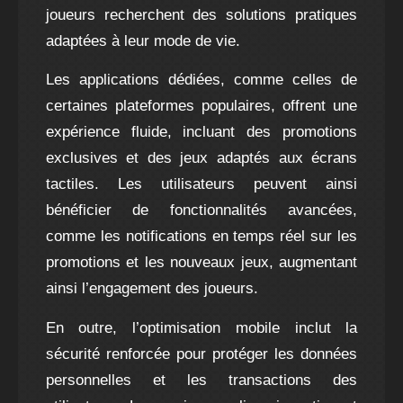
joueurs recherchent des solutions pratiques
adaptées à leur mode de vie.
Les applications dédiées, comme celles de
certaines plateformes populaires, offrent une
expérience fluide, incluant des promotions
exclusives et des jeux adaptés aux écrans
tactiles. Les utilisateurs peuvent ainsi
bénéficier de fonctionnalités avancées,
comme les notifications en temps réel sur les
promotions et les nouveaux jeux, augmentant
ainsi l’engagement des joueurs.
En outre, l’optimisation mobile inclut la
sécurité renforcée pour protéger les données
personnelles et les transactions des