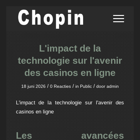
L'impact de la
technologie sur l'avenir
des casinos en ligne
/
/
/
18 juni 2026
0 Reacties
in
Public
door
admin
L'impact de la technologie sur l'avenir des
casinos en ligne
Les avancées