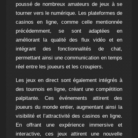
poussé de nombreux amateurs de jeux à se
tourner vers le numérique. Les plateformes de
casinos en ligne, comme celle mentionnée
précédemment, se sont adaptées en
améliorant la qualité des flux vidéo et en
intégrant des fonctionnalités de chat,
permettant ainsi une communication en temps
réel entre les joueurs et les croupiers.
Les jeux en direct sont également intégrés à
des tournois en ligne, créant une compétition
palpitante. Ces événements attirent des
joueurs du monde entier, augmentant ainsi la
visibilité et l’attractivité des casinos en ligne.
En offrant une expérience immersive et
interactive, ces jeux attirent une nouvelle