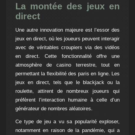
La montée des jeux en
direct
Une autre innovation majeure est l’essor des
jeux en direct, où les joueurs peuvent interagir
avec de véritables croupiers via des vidéos
en direct. Cette fonctionnalité offre une
atmosphère de casino terrestre, tout en
permettant la flexibilité des paris en ligne. Les
jeux en direct, tels que le blackjack ou la
roulette, attirent de nombreux joueurs qui
préfèrent l’interaction humaine à celle d’un
générateur de nombres aléatoires.
Ce type de jeu a vu sa popularité exploser,
notamment en raison de la pandémie, qui a