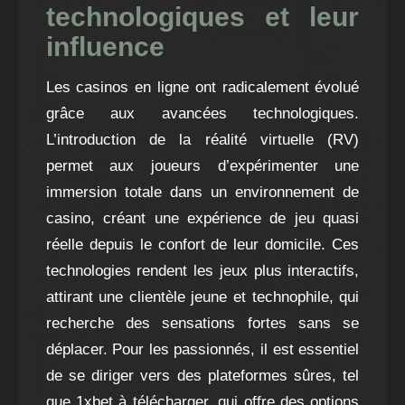
technologiques et leur
influence
Les casinos en ligne ont radicalement évolué
grâce aux avancées technologiques.
L’introduction de la réalité virtuelle (RV)
permet aux joueurs d’expérimenter une
immersion totale dans un environnement de
casino, créant une expérience de jeu quasi
réelle depuis le confort de leur domicile. Ces
technologies rendent les jeux plus interactifs,
attirant une clientèle jeune et technophile, qui
recherche des sensations fortes sans se
déplacer. Pour les passionnés, il est essentiel
de se diriger vers des plateformes sûres, tel
que
1xbet à télécharger
, qui offre des options