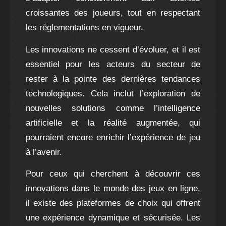
croissantes des joueurs, tout en respectant
les réglementations en vigueur.
Les innovations ne cessent d’évoluer, et il est
essentiel pour les acteurs du secteur de
rester à la pointe des dernières tendances
technologiques. Cela inclut l’exploration de
nouvelles solutions comme l’intelligence
artificielle et la réalité augmentée, qui
pourraient encore enrichir l’expérience de jeu
à l’avenir.
Pour ceux qui cherchent à découvrir ces
innovations dans le monde des jeux en ligne,
il existe des plateformes de choix qui offrent
une expérience dynamique et sécurisée. Les