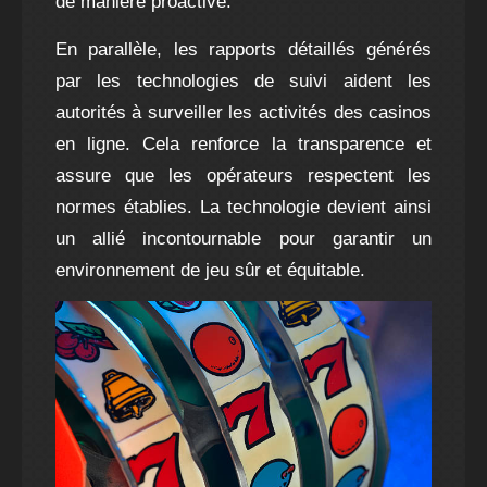
de manière proactive.
En parallèle, les rapports détaillés générés
par les technologies de suivi aident les
autorités à surveiller les activités des casinos
en ligne. Cela renforce la transparence et
assure que les opérateurs respectent les
normes établies. La technologie devient ainsi
un allié incontournable pour garantir un
environnement de jeu sûr et équitable.