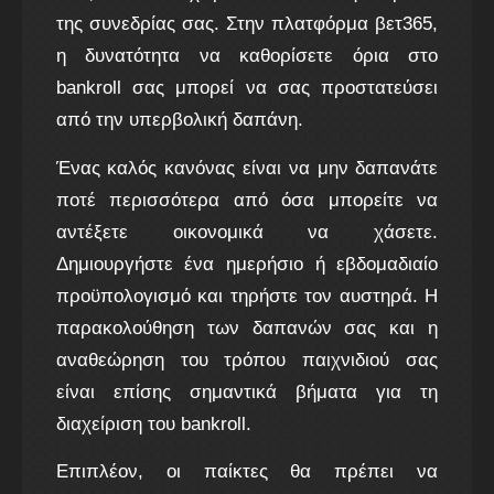
της συνεδρίας σας. Στην πλατφόρμα βετ365,
η δυνατότητα να καθορίσετε όρια στο
bankroll σας μπορεί να σας προστατεύσει
από την υπερβολική δαπάνη.
Ένας καλός κανόνας είναι να μην δαπανάτε
ποτέ περισσότερα από όσα μπορείτε να
αντέξετε οικονομικά να χάσετε.
Δημιουργήστε ένα ημερήσιο ή εβδομαδιαίο
προϋπολογισμό και τηρήστε τον αυστηρά. Η
παρακολούθηση των δαπανών σας και η
αναθεώρηση του τρόπου παιχνιδιού σας
είναι επίσης σημαντικά βήματα για τη
διαχείριση του bankroll.
Επιπλέον, οι παίκτες θα πρέπει να