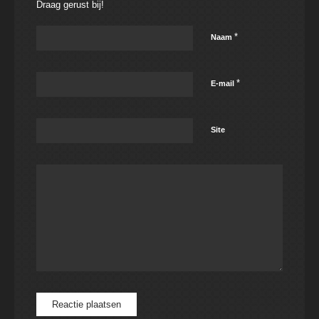
Draag gerust bij!
*
Naam
*
E-mail
Site