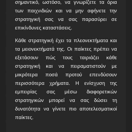
σημαντικό, ωστόσο, να γνωρίζετε τα όρια
των παιχνιδιών και να μην αφήνετε την
στρατηγική σας να σας παρασύρει σε
επικίνδυνες καταστάσεις.
Κάθε στρατηγική έχει τα πλεονεκτήματα και
τα μειονεκτήματά της. Οι παίκτες πρέπει να
εξετάσουν πώς τους ταιριάζει κάθε
στρατηγική και να πειραματιστούν με
μικρότερα ποσά προτού επενδύσουν
περισσότερα χρήματα. Η ενίσχυση της
εμπειρίας σας μέσω διαφορετικών
στρατηγικών μπορεί να σας δώσει τη
δυνατότητα να γίνετε πιο αποτελεσματικοί
παίκτες.