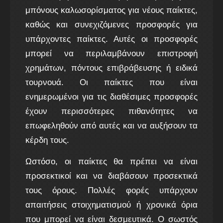
μπόνους καλωσορίσματος για νέους παίκτες,
καθώς και συνεχιζόμενες προσφορές για
υπάρχοντες παίκτες. Αυτές οι προσφορές
μπορεί να περιλαμβάνουν επιστροφή
χρημάτων, πόντους επιβράβευσης ή ειδικά
τουρνουά. Οι παίκτες που είναι
ενημερωμένοι για τις διαθέσιμες προσφορές
έχουν περισσότερες πιθανότητες να
επωφεληθούν από αυτές και να αυξήσουν τα
κέρδη τους.
Ωστόσο, οι παίκτες θα πρέπει να είναι
προσεκτικοί και να διαβάσουν προσεκτικά
τους όρους. Πολλές φορές υπάρχουν
απαιτήσεις στοιχηματισμού ή χρονικά όρια
που μπορεί να είναι δεσμευτικά. Ο σωστός