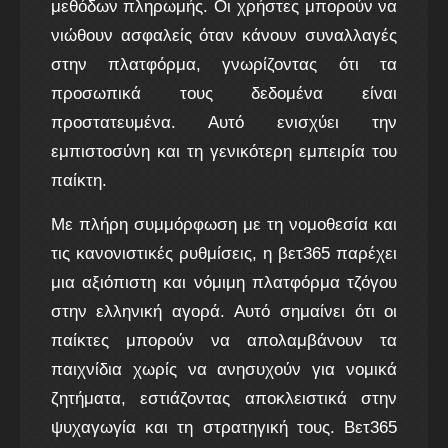
μεθόδων πληρωμής. Οι χρήστες μπορούν να
νιώθουν ασφαλείς όταν κάνουν συναλλαγές
στην πλατφόρμα, γνωρίζοντας ότι τα
προσωπικά τους δεδομένα είναι
προστατευμένα. Αυτό ενισχύει την
εμπιστοσύνη και τη γενικότερη εμπειρία του
παίκτη.
Με πλήρη συμμόρφωση με τη νομοθεσία και
τις κανονιστικές ρυθμίσεις, η βετ365 παρέχει
μια αξιόπιστη και νόμιμη πλατφόρμα τζόγου
στην ελληνική αγορά. Αυτό σημαίνει ότι οι
παίκτες μπορούν να απολαμβάνουν τα
παιχνίδια χωρίς να ανησυχούν για νομικά
ζητήματα, εστιάζοντας αποκλειστικά στην
ψυχαγωγία και τη στρατηγική τους. Βετ365