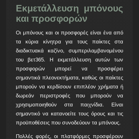
Εκμετάλλευση μπόνους
και προσφορών
Οι μπόνους και οι προσφορές είναι ένα από
τα κύρια κίνητρα για τους παίκτες στα
διαδικτυακά καζίνο, συμπεριλαμβανομένου
του βετ365. Η εκμετάλλευση αυτών των
προσφορών μπορεί να προσφέρει
σημαντικά πλεονεκτήματα, καθώς οι παίκτες
μπορούν να κερδίσουν επιπλέον χρήματα ή
δωρεάν περιστροφές που μπορούν να
χρησιμοποιηθούν στα παιχνίδια. Είναι
σημαντικό να κατανοείτε τους όρους και τις
προϋποθέσεις που συνοδεύουν τα μπόνους.
Πολλές φορές, οι πλατφόρμες προσφέρουν