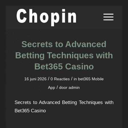
Secrets to Advanced
Betting Techniques with
Bet365 Casino
/
/
16 juni 2026
0 Reacties
in
bet365 Mobile
/
App
door
admin
Secrets to Advanced Betting Techniques with
Bet365 Casino