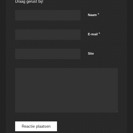
Draag gerust bij!
*
Naam
*
E-mail
Site