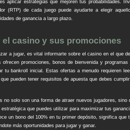
es aplicar estrategias que mejoren tus probabilidades. Inv
ador (RTP) de cada juego puede ayudarte a elegir aquell
idades de ganancia a largo plazo.
 el casino y sus promociones
r a jugar, es vital informarte sobre el casino en el que de
 ofrecen promociones, bonos de bienvenida y programas d
 tu bankroll inicial. Estas ofertas a menudo requieren lee
 que pueden tener requisitos de apuesta que debes cumplir 
 no solo son una forma de atraer nuevos jugadores, sino
 estratégica que puedes utilizar para maximizar tus gananci
ece un bono del 100% en tu primer depósito, significa que tu
ándote más oportunidades para jugar y ganar.