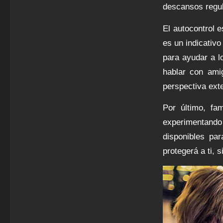
descansos regula
El autocontrol 
es un indicativ
para ayudar a l
hablar con ami
perspectiva ext
Por último, fa
experimentand
disponibles pa
protegerá a ti, 