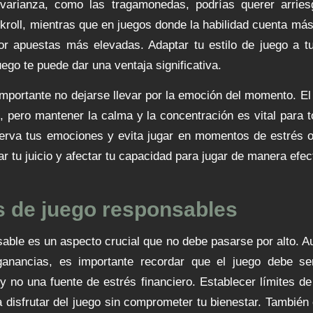
 varianza, como las tragamonedas, podrías querer arries
kroll, mientras que en juegos donde la habilidad cuenta más
or apuestas más elevadas. Adaptar tu estilo de juego a tu
uego te puede dar una ventaja significativa.
importante no dejarse llevar por la emoción del momento. El
, pero mantener la calma y la concentración es vital para 
erva tus emociones y evita jugar en momentos de estrés o
r tu juicio y afectar tu capacidad para jugar de manera efec
s de juego responsables
sable es un aspecto crucial que no debe pasarse por alto. Au
anancias, es importante recordar que el juego debe s
 y no una fuente de estrés financiero. Establecer límites de
a disfrutar del juego sin comprometer tu bienestar. También