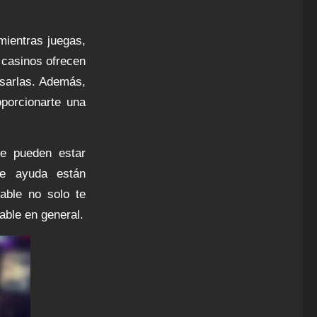
mientras juegas,
 casinos ofrecen
usarlas. Además,
porcionarte una
ue pueden estar
de ayuda están
able no solo te
able en general.