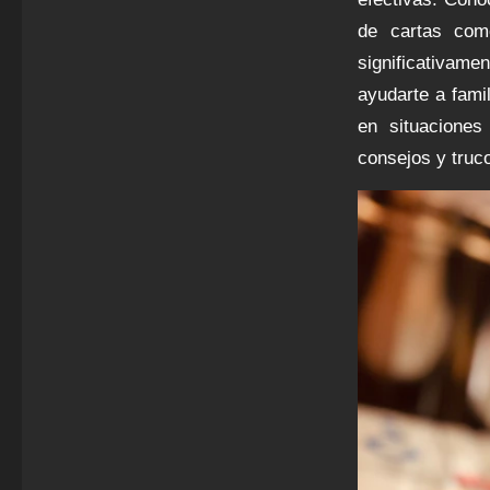
de cartas como
significativam
ayudarte a fami
en situaciones
consejos y truc