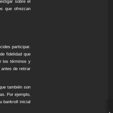
estigar sobre el
os que ofrezcan
cides participar.
e fidelidad que
r los términos y
antes de retirar
 que también son
as. Por ejemplo,
 bankroll inicial
Sn
De