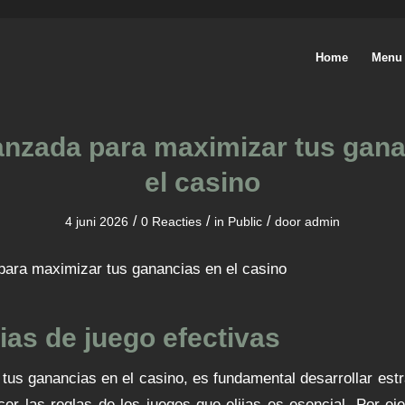
Home
Menu
anzada para maximizar tus gana
el casino
/
/
/
4 juni 2026
0 Reacties
in
Public
door
admin
ara maximizar tus ganancias en el casino
ias de juego efectivas
tus ganancias en el casino, es fundamental desarrollar estr
cer las reglas de los juegos que elijas es esencial. Por ej