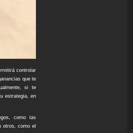
mitirá controlar
 ganancias que te
ualmente, si te
u estrategia, en
egos, como las
n otros, como el