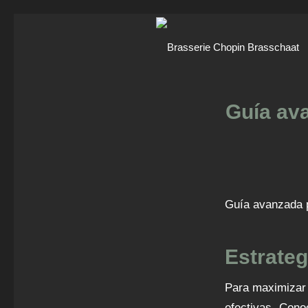
Guía av
Guía avanzada p
Estrateg
Para maximizar 
efectivas. Cono