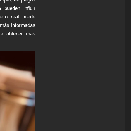
 pueden influir
nero real puede
s más informadas
a obtener más