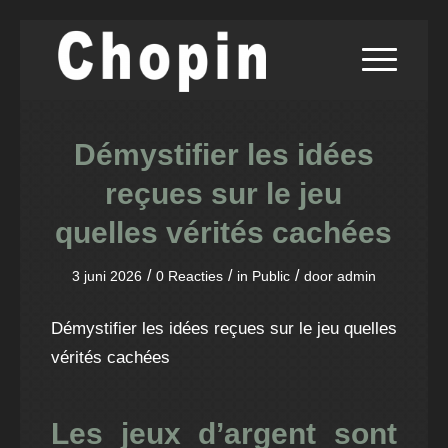
Démystifier les idées
reçues sur le jeu
quelles vérités cachées
/
/
/
3 juni 2026
0 Reacties
in
Public
door
admin
Démystifier les idées reçues sur le jeu quelles
vérités cachées
Les jeux d’argent sont