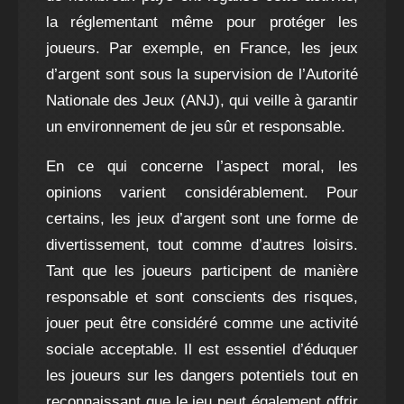
la réglementant même pour protéger les
joueurs. Par exemple, en France, les jeux
d’argent sont sous la supervision de l’Autorité
Nationale des Jeux (ANJ), qui veille à garantir
un environnement de jeu sûr et responsable.
En ce qui concerne l’aspect moral, les
opinions varient considérablement. Pour
certains, les jeux d’argent sont une forme de
divertissement, tout comme d’autres loisirs.
Tant que les joueurs participent de manière
responsable et sont conscients des risques,
jouer peut être considéré comme une activité
sociale acceptable. Il est essentiel d’éduquer
les joueurs sur les dangers potentiels tout en
reconnaissant que le jeu peut également offrir