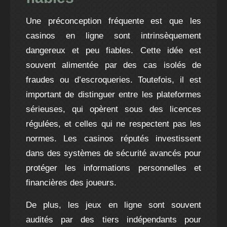
Une préconception fréquente est que les
casinos en ligne sont intrinsèquement
dangereux et peu fiables. Cette idée est
souvent alimentée par des cas isolés de
fraudes ou d’escroqueries. Toutefois, il est
important de distinguer entre les plateformes
sérieuses, qui opèrent sous des licences
régulées, et celles qui ne respectent pas les
normes. Les casinos réputés investissent
dans des systèmes de sécurité avancés pour
protéger les informations personnelles et
financières des joueurs.
De plus, les jeux en ligne sont souvent
audités par des tiers indépendants pour