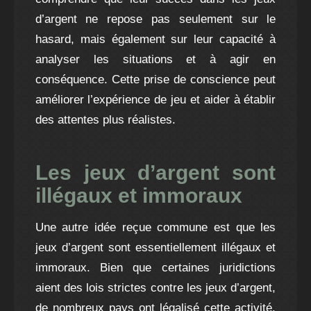
d’argent ne repose pas seulement sur le
hasard, mais également sur leur capacité à
analyser les situations et à agir en
conséquence. Cette prise de conscience peut
améliorer l’expérience de jeu et aider à établir
des attentes plus réalistes.
Les jeux d’argent sont
illégaux et immoraux
Une autre idée reçue commune est que les
jeux d’argent sont essentiellement illégaux et
immoraux. Bien que certaines juridictions
aient des lois strictes contre les jeux d’argent,
de nombreux pays ont légalisé cette activité,