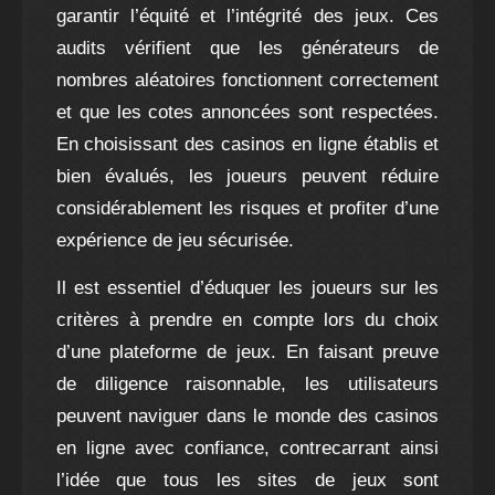
garantir l’équité et l’intégrité des jeux. Ces
audits vérifient que les générateurs de
nombres aléatoires fonctionnent correctement
et que les cotes annoncées sont respectées.
En choisissant des casinos en ligne établis et
bien évalués, les joueurs peuvent réduire
considérablement les risques et profiter d’une
expérience de jeu sécurisée.
Il est essentiel d’éduquer les joueurs sur les
critères à prendre en compte lors du choix
d’une plateforme de jeux. En faisant preuve
de diligence raisonnable, les utilisateurs
peuvent naviguer dans le monde des casinos
en ligne avec confiance, contrecarrant ainsi
l’idée que tous les sites de jeux sont