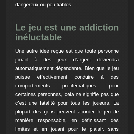
dangereux ou peu fiables.
Le jeu est une addiction
inéluctable
Une autre idée reçue est que toute personne
jouant à des jeux d’argent deviendra
automatiquement dépendante. Bien que le jeu
puisse effectivement conduire à des
comportements problématiques pour
certaines personnes, cela ne signifie pas que
c’est une fatalité pour tous les joueurs. La
plupart des gens peuvent aborder le jeu de
manière responsable, en définissant des
limites et en jouant pour le plaisir, sans