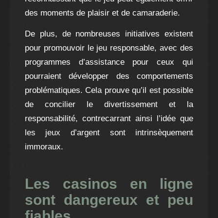
des moments de plaisir et de camaraderie.
De plus, de nombreuses initiatives existent
pour promouvoir le jeu responsable, avec des
programmes d’assistance pour ceux qui
pourraient développer des comportements
problématiques. Cela prouve qu’il est possible
de concilier le divertissement et la
responsabilité, contrecarrant ainsi l’idée que
les jeux d’argent sont intrinsèquement
immoraux.
Les casinos en ligne
sont dangereux et peu
fiables