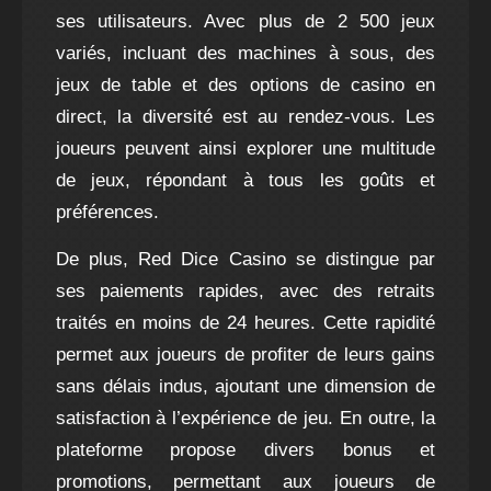
ses utilisateurs. Avec plus de 2 500 jeux
variés, incluant des machines à sous, des
jeux de table et des options de casino en
direct, la diversité est au rendez-vous. Les
joueurs peuvent ainsi explorer une multitude
de jeux, répondant à tous les goûts et
préférences.
De plus, Red Dice Casino se distingue par
ses paiements rapides, avec des retraits
traités en moins de 24 heures. Cette rapidité
permet aux joueurs de profiter de leurs gains
sans délais indus, ajoutant une dimension de
satisfaction à l’expérience de jeu. En outre, la
plateforme propose divers bonus et
promotions, permettant aux joueurs de