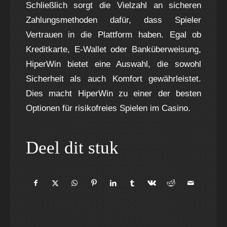
Schließlich sorgt die Vielzahl an sicheren
Zahlungsmethoden dafür, dass Spieler
Vertrauen in die Plattform haben. Egal ob
Kreditkarte, E-Wallet oder Banküberweisung,
HiperWin bietet eine Auswahl, die sowohl
Sicherheit als auch Komfort gewährleistet.
Dies macht HiperWin zu einer der besten
Optionen für risikofreies Spielen im Casino.
Deel dit stuk