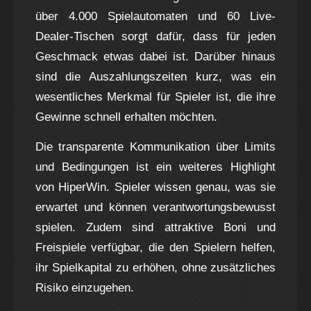
über 4.000 Spielautomaten und 60 Live-
Dealer-Tischen sorgt dafür, dass für jeden
Geschmack etwas dabei ist. Darüber hinaus
sind die Auszahlungszeiten kurz, was ein
wesentliches Merkmal für Spieler ist, die ihre
Gewinne schnell erhalten möchten.
Die transparente Kommunikation über Limits
und Bedingungen ist ein weiteres Highlight
von HiperWin. Spieler wissen genau, was sie
erwartet und können verantwortungsbewusst
spielen. Zudem sind attraktive Boni und
Freispiele verfügbar, die den Spielern helfen,
ihr Spielkapital zu erhöhen, ohne zusätzliches
Risiko einzugehen.