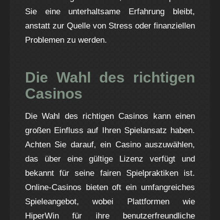
Sie eine unterhaltsame Erfahrung bleibt,
anstatt zur Quelle von Stress oder finanziellen
Problemen zu werden.
Die Wahl des richtigen
Casinos
Die Wahl des richtigen Casinos kann einen
großen Einfluss auf Ihren Spielansatz haben.
Achten Sie darauf, ein Casino auszuwählen,
das über eine gültige Lizenz verfügt und
bekannt für seine fairen Spielpraktiken ist.
Online-Casinos bieten oft ein umfangreiches
Spieleangebot, wobei Plattformen wie
HiperWin für ihre benutzerfreundliche