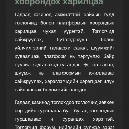
хоорондох харилцаа
Гадаад казинод амжилттай байхын тулд
тоглогчид болон платформын хоорондын
харилцаа чухал үүрэгтэй. Тоглогчид
сайжруулах, бүтээгдэхүүн болон
үйлчилгээний талаархи санал, шүүмжийг
хуваалцаж, платформ нь тэргүүлэх байр
сууриа хадгалахад тусалдаг. Эдгээр санал,
шүүмж нь платформын ажиллагааг
сайжруулах, хэрэглэгчдийн хэрэгцээг илүү
сайн хангах боломжийг олгодог.
Гадаад казинод тоглохдоо тоглогчид зөвхөн
өөрсдийн туршлагаа бус, бусад тоглогчдын
туршлагаас ч суралцах хэрэгтэй.
Тоглогчид форум, нийгмийн сүлжээ зэрэг