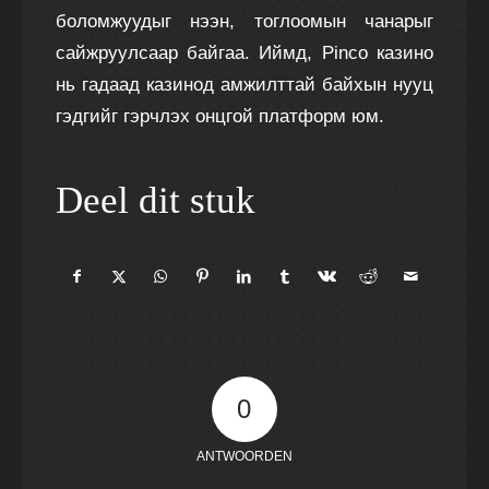
боломжуудыг нээн, тоглоомын чанарыг
сайжруулсаар байгаа. Иймд, Pinco казино
нь гадаад казинод амжилттай байхын нууц
гэдгийг гэрчлэх онцгой платформ юм.
Deel dit stuk
0
ANTWOORDEN