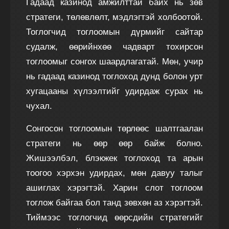
Гадаад казинод амжилттай байх нь зөв
стратеги, төлөвлөлт, мэдлэгтэй холбоотой.
Тоглогчид тоглоомын дүрмийг сайтар
судалж, өөрийнхөө чадварт тохирсон
тоглоомыг сонгох шаардлагатай. Мөн, учир
нь гадаад казинод тоглоход дунд болон урт
хугацааны хүлээлтийг удирдаж сурах нь
чухал.
Сонгосон тоглоомын төрлөөс шалтгаалан
стратеги нь өөр өөр байж болно.
Жишээлбэл, блэкжек тоглоход та арын
тоогоо хэрхэн удирдах, мөн давуу талыг
ашиглах хэрэгтэй. Харин слот тоглоом
тоглож байгаа бол танд зөвхөн аз хэрэгтэй.
Тиймээс тоглогчид өөрсдийн стратегийг