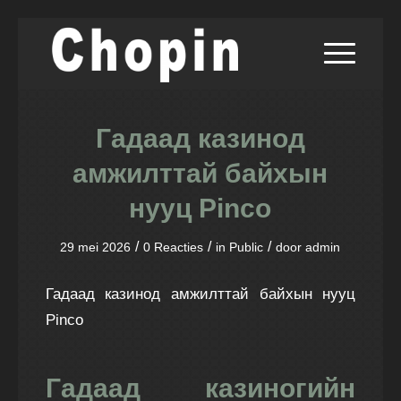
Гадаад казинод
амжилттай байхын
нууц Pinco
/
/
/
29 mei 2026
0 Reacties
in
Public
door
admin
Гадаад казинод амжилттай байхын нууц
Pinco
Гадаад казиногийн