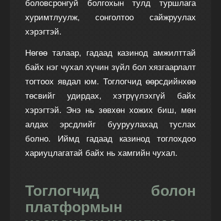
боловсронгуй болгохын тулд туршлага
хуримтлуулж, сонголтоо сайжруулах
хэрэгтэй.
Нөгөө талаар, гадаад казинод амжилттай
байх нэг чухал хүчин зүйл бол хязгаарлалт
тогтоох явдал юм. Тоглогчид өөрсдийнхөө
төсвийг удирдах, хэтрүүлэхгүй байх
хэрэгтэй. Энэ нь зөвхөн хожих биш, мөн
алдах эрсдлийг бууруулахад туслах
болно. Иймд гадаад казинод тоглохдоо
хариуцлагатай байх нь хамгийн чухал.
Тоглогчид болон
платформын