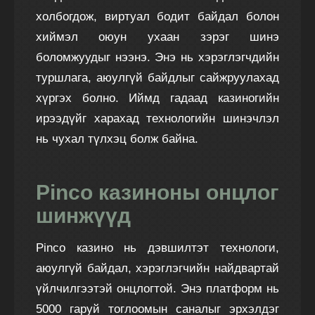
холбогдож, виртуал бодит байдал болон
хиймэл оюун ухаан зэрэг шинэ
боломжуудыг нээнэ. Энэ нь хэрэглэгчдийн
туршлага, аюулгүй байдлыг сайжруулахад
хүргэх болно. Иймд гадаад казиногийн
ирээдүйг харахад технологийн шинэчлэл
нь чухал түлхэц болж байна.
Pinco казиноны онцлог
шинжүүд
Pinco казино нь дэвшилтэт технологи,
аюулгүй байдал, хэрэглэгчийн найдвартай
үйлчилгээтэй онцлогтой. Энэ платформ нь
5000 гаруй тоглоомын саналыг эрхэлдэг