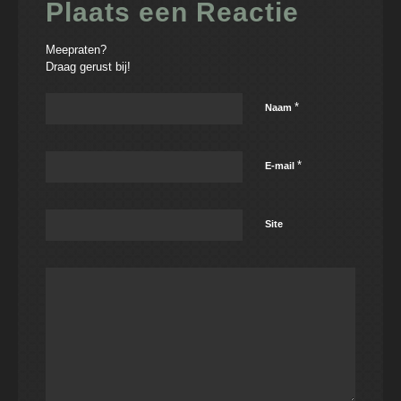
Plaats een Reactie
Meepraten?
Draag gerust bij!
*
Naam
*
E-mail
Site