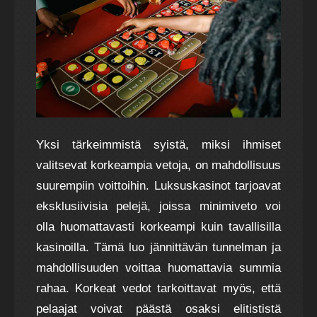
Yksi tärkeimmistä syistä, miksi ihmiset
valitsevat korkeampia vetoja, on mahdollisuus
suurempiin voittoihin. Luksuskasinot tarjoavat
eksklusiivisia pelejä, joissa minimiveto voi
olla huomattavasti korkeampi kuin tavallisilla
kasinoilla. Tämä luo jännittävän tunnelman ja
mahdollisuuden voittaa huomattavia summia
rahaa. Korkeat vedot tarkoittavat myös, että
pelaajat voivat päästä osaksi elitististä