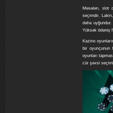
Məsələn, slot 
seçimdir. Lakin
daha uyğundur. 
Yüksək ödəniş fa
Kazino oyunları
bir oyunçunun f
oyunları tapmas
cür şəxsi seçim