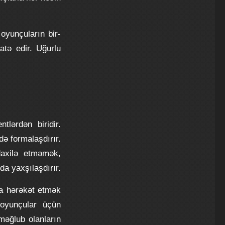
oyunçuların bir-
atə edir. Uğurlu
lərdən biridir.
ə formalaşdırır.
daxilə etməmək,
da yaxşılaşdırır.
da hərəkət etmək
oyunçular üçün
məğlub olanların