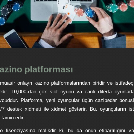
azino platforması
müasir onlayn kazino platformalarından biridir və istifadəç
dir. 10,000-dən çox slot oyunu və canlı dilerlə oyunlar
cuddur. Platforma, yeni oyunçular üçün cazibədar bonusla
24/7 dəstək xidməti ilə xidmət göstərir. Bu, oyunçuların i
təmin edir.
 lisenziyasına malikdir ki, bu da onun etibarlılığını və 