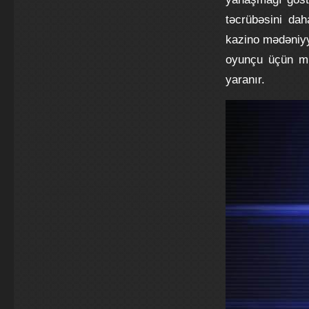
təcrübəsini dah
kazino mədəniyyə
oyunçu üçün mü
yaranır.