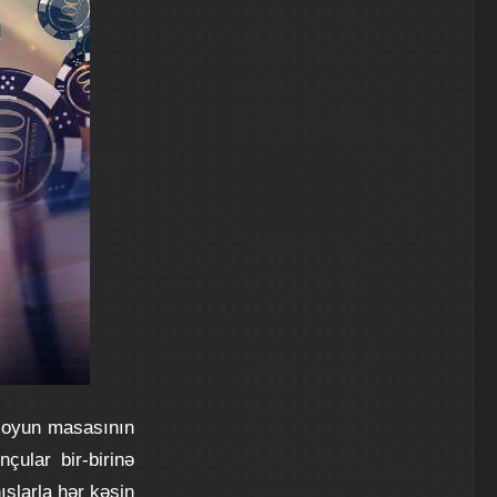
, oyun masasının
çular bir-birinə
nışlarla hər kəsin