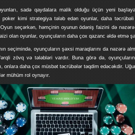
oyunları, sadə qaydalara malik olduğu üçün yeni başlaya
, poker kimi strategiya tələb edən oyunlar, daha təcrübəl
Oyun seçərkən, həmçinin oyunun ödəniş faizini də nəzərə
izi olan oyunlar, oyunçuların daha çox qazanc əldə etmə şan
nın seçimində, oyunçuların şəxsi maraqlarını da nəzərə alm
ərqli zövq və tələbləri vardır. Buna görə də, oyunçuları
ı, onlara daha çox müsbət təcrübələr təqdim edəcəkdir. Uğu
lər mühüm rol oynayır.