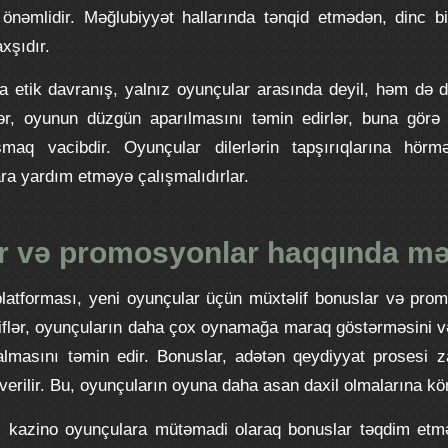
 önəmlidir. Məğlubiyyət hallarında tənqid etmədən, dinc b
xşıdır.
etik davranış, yalnız oyunçular arasında deyil, həm də di
rlər, oyunun düzgün aparılmasını təmin edirlər, buna görə
maq vacibdir. Oyunçular dilerlərin tapşırıqlarına hörm
ra yardım etməyə çalışmalıdırlar.
r və promosyonlar haqqında m
latforması, yeni oyunçular üçün müxtəlif bonuslar və pro
kliflər, oyunçuların daha çox oynamağa maraq göstərməsini 
lmasını təmin edir. Bonuslar, adətən qeydiyyat prosesi z
erilir. Bu, oyunçuların oyuna daha asan daxil olmalarına kö
, kazino oyunçulara mütəmadi olaraq bonuslar təqdim etm