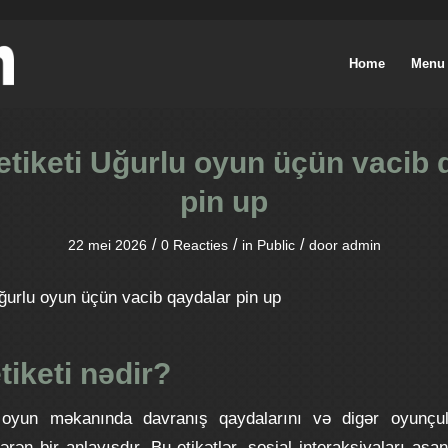
Home
Menu
etiketi Uğurlu oyun üçün vacib 
pin up
/
/
/
22 mei 2026
0 Reacties
in
Public
door
admin
Uğurlu oyun üçün vacib qaydalar pin up
tiketi nədir?
, oyun məkanında davranış qaydalarını və digər oyunçu
ən bir anlayışdır. Bu etikətlər, sosial interaksiyaları asa