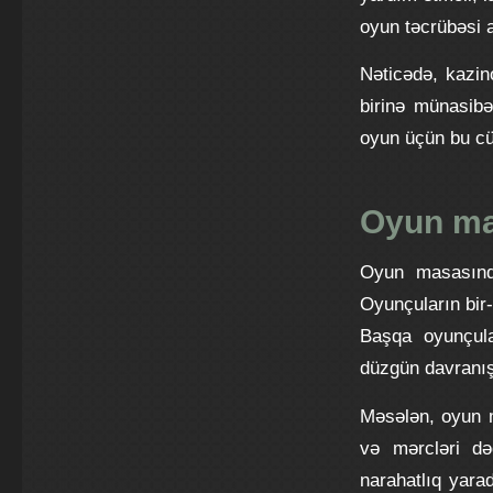
oyun təcrübəsi a
Nəticədə, kazin
birinə münasibə
oyun üçün bu cü
Oyun ma
Oyun masasında
Oyunçuların bir
Başqa oyunçula
düzgün davranışı
Məsələn, oyun m
və mərcləri d
narahatlıq yara