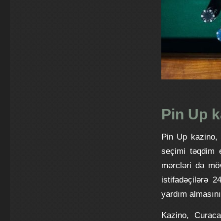
Pin Up k
Pin Up kazino, 
seçimi təqdim e
mərcləri də möv
istifadəçilərə 
yardım almasını 
Kazino, Curacao