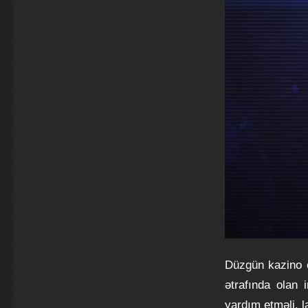
Düzgün kazino e
ətrafında olan 
yardım etməli, la