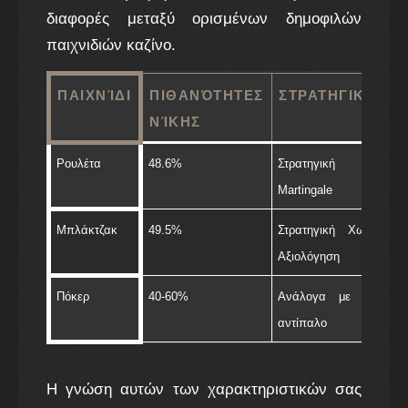
διαφορές μεταξύ ορισμένων δημοφιλών
παιχνιδιών καζίνο.
ΠΑΙΧΝΊΔΙ
ΠΙΘΑΝΌΤΗΤΕΣ
ΣΤΡΑΤΗΓΙΚΉ
ΝΊΚΗΣ
Ρουλέτα
48.6%
Στρατηγική
Martingale
Μπλάκτζακ
49.5%
Στρατηγική Χωρίς
Αξιολόγηση
Πόκερ
40-60%
Ανάλογα με τον
αντίπαλο
Η γνώση αυτών των χαρακτηριστικών σας