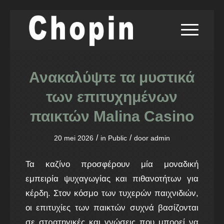
Ανακαλύψτε τα μυστικά
των επιτυχημένων
παικτών Malina Casino
/
/
20 mei 2026
in
Public
door
admin
Τα καζίνο προσφέρουν μία μοναδική
εμπειρία ψυχαγωγίας και πιθανοτήτων για
κέρδη. Στον κόσμο των τυχερών παιχνιδιών,
οι επιτυχίες των παικτών συχνά βασίζονται
σε στρατηγικές και γνώσεις που μπορεί να