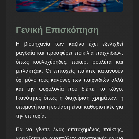
Γενική Επισκόπηση
Η βιομηχανία των καζίνο έχει εξελιχθεί
ραγδαία και προσφέρει ποικιλία παιχνιδιών,
όπως κουλοχέρηδες, πόκερ, ρουλέτα και
μπλάκτζακ. Οι επιτυχείς παίκτες κατανοούν
όχι μόνο τους κανόνες των παιχνιδιών αλλά
και την ψυχολογία που διέπει το τζόγο.
Ικανότητες όπως η διαχείριση χρημάτων, η
υπομονή και η εστίαση είναι καθοριστικές για
την επιτυχία.
Για να γίνετε ένας επιτυχημένος παίκτης,
χρειάζεται να αναπτύξετε στρατηγικές και να