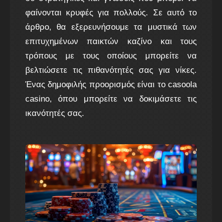
φαίνονται κρυφές για πολλούς. Σε αυτό το
άρθρο, θα εξερευνήσουμε τα μυστικά των
επιτυχημένων παικτών καζίνο και τους
τρόπους με τους οποίους μπορείτε να
βελτιώσετε τις πιθανότητές σας για νίκες.
Ένας δημοφιλής προορισμός είναι το
casoola
casino
, όπου μπορείτε να δοκιμάσετε τις
ικανότητές σας.