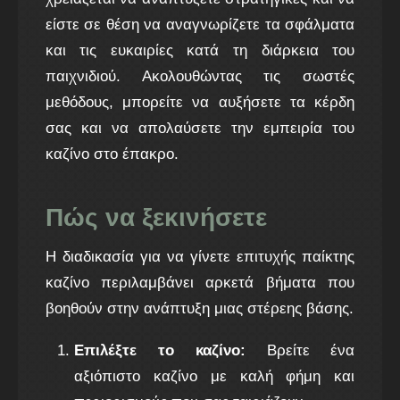
είστε σε θέση να αναγνωρίζετε τα σφάλματα
και τις ευκαιρίες κατά τη διάρκεια του
παιχνιδιού. Ακολουθώντας τις σωστές
μεθόδους, μπορείτε να αυξήσετε τα κέρδη
σας και να απολαύσετε την εμπειρία του
καζίνο στο έπακρο.
Πώς να ξεκινήσετε
Η διαδικασία για να γίνετε επιτυχής παίκτης
καζίνο περιλαμβάνει αρκετά βήματα που
βοηθούν στην ανάπτυξη μιας στέρεης βάσης.
Επιλέξτε το καζίνο:
Βρείτε ένα
αξιόπιστο καζίνο με καλή φήμη και