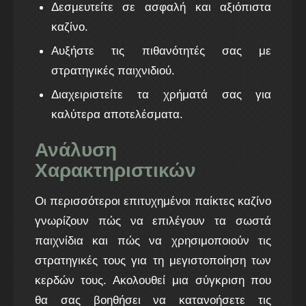
Δεσμευτείτε σε ασφαλή και αξιόπιστα
καζίνο.
Αυξήστε τις πιθανότητές σας με
στρατηγικές παιχνιδιού.
Διαχειριστείτε τα χρήματά σας για
καλύτερα αποτελέσματα.
Ανάλυση
Χαρακτηριστικών
Οι περισσότεροι επιτυχημένοι παίκτες καζίνο
γνωρίζουν πώς να επιλέγουν τα σωστά
παιχνίδια και πώς να χρησιμοποιούν τις
στρατηγικές τους για τη μεγιστοποίηση των
κερδών τους. Ακολουθεί μια σύγκριση που
θα σας βοηθήσει να κατανοήσετε τις