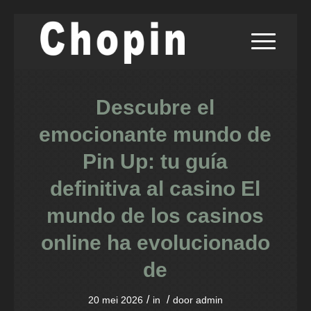
Descubre el
emocionante mundo de
Pin Up: tu guía
definitiva al casino El
mundo de los casinos
online ha evolucionado
de
/
/
20 mei 2026
in
door
admin