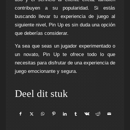
contribuyen a su popularidad. Si estás
buscando llevar tu experiencia de juego al
siguiente nivel, Pin Up es sin duda una opción
que deberías considerar.
Ya sea que seas un jugador experimentado o
un novato, Pin Up te ofrece todo lo que
necesitas para disfrutar de una experiencia de
juego emocionante y segura.
Deel dit stuk