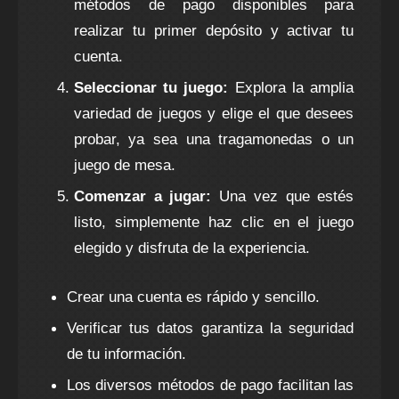
métodos de pago disponibles para
realizar tu primer depósito y activar tu
cuenta.
Seleccionar tu juego:
Explora la amplia
variedad de juegos y elige el que desees
probar, ya sea una tragamonedas o un
juego de mesa.
Comenzar a jugar:
Una vez que estés
listo, simplemente haz clic en el juego
elegido y disfruta de la experiencia.
Crear una cuenta es rápido y sencillo.
Verificar tus datos garantiza la seguridad
de tu información.
Los diversos métodos de pago facilitan las