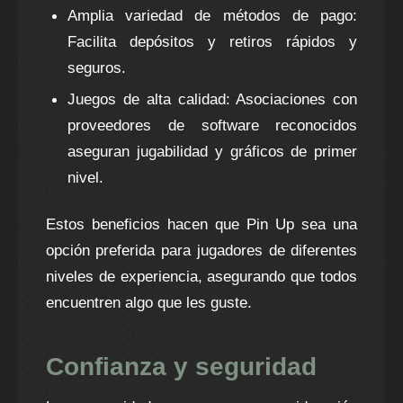
Amplia variedad de métodos de pago:
Facilita depósitos y retiros rápidos y
seguros.
Juegos de alta calidad: Asociaciones con
proveedores de software reconocidos
aseguran jugabilidad y gráficos de primer
nivel.
Estos beneficios hacen que Pin Up sea una
opción preferida para jugadores de diferentes
niveles de experiencia, asegurando que todos
encuentren algo que les guste.
Confianza y seguridad