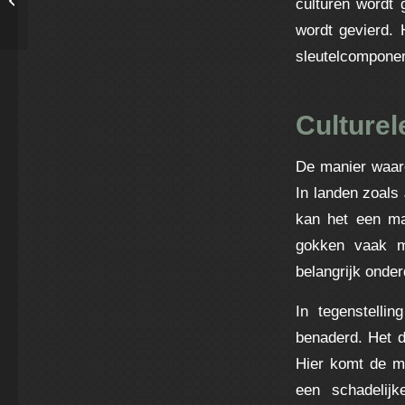
culturen wordt 
ligne
wordt gevierd. 
sleutelcomponen
Culturel
De manier waaro
In landen zoals
kan het een ma
gokken vaak me
belangrijk onde
In tegenstelli
benaderd. Het d
Hier komt de m
een schadelijk