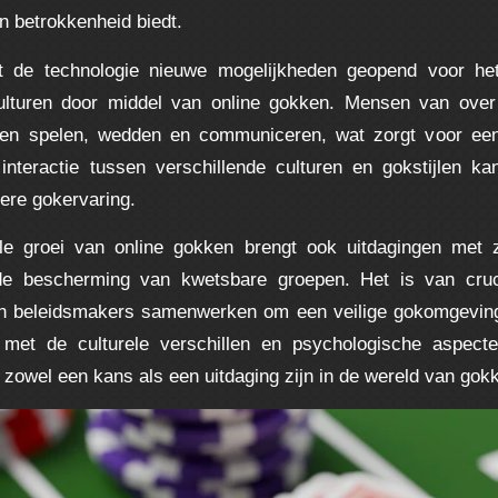
n betrokkenheid biedt.
t de technologie nieuwe mogelijkheden geopend voor he
culturen door middel van online gokken. Mensen van over
n spelen, wedden en communiceren, wat zorgt voor een
interactie tussen verschillende culturen en gokstijlen ka
sere gokervaring.
lle groei van online gokken brengt ook uitdagingen met 
de bescherming van kwetsbare groepen. Het is van cruc
en beleidsmakers samenwerken om een veilige gokomgeving 
 met de culturele verschillen en psychologische aspect
 zowel een kans als een uitdaging zijn in de wereld van gok