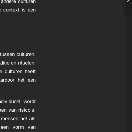
 andere culturen
re
e context is een
tussen culturen.
tie en rituelen,
 culturen heeft
aardoor het een
dividueel wordt
en van risico’s.
 mensen het als
ls een vorm van