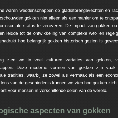
me waren weddenschappen op gladiatorengevechten en race
schouwden gokken niet alleen als een manier om te ontspa
 om sociale status te veroveren. De impact van gokken op
 en leidde tot de ontwikkeling van complexe wet- en regel
benadrukt hoe belangrijk gokken historisch gezien is gewees
g zien we in veel culturen variaties van gokken, van
happen. Deze moderne vormen van gokken zijn vaak
kale tradities, waarbij ze zowel als vermaak als een econom
 lens van de geschiedenis kunnen we zien hoe gokken zich 
kent voor mensen in verschillende delen van de wereld.
ogische aspecten van gokken