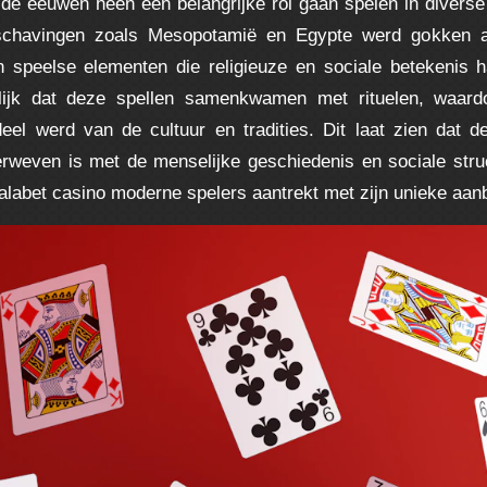
de eeuwen heen een belangrijke rol gaan spelen in divers
schavingen zoals Mesopotamië en Egypte werd gokken a
n speelse elementen die religieuze en sociale betekenis 
elijk dat deze spellen samenkwamen met rituelen, waar
deel werd van de cultuur en tradities. Dit laat zien dat 
rweven is met de menselijke geschiedenis en sociale stru
lalabet casino
moderne spelers aantrekt met zijn unieke aan