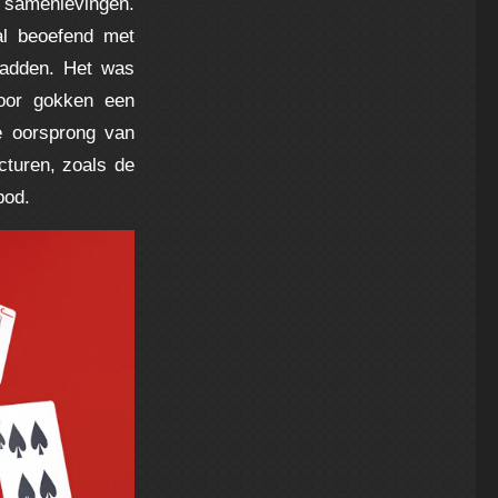
e samenlevingen.
l beoefend met
hadden. Het was
door gokken een
de oorsprong van
cturen, zoals de
bod.