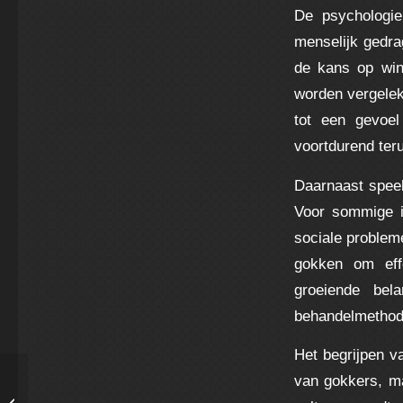
De psychologie
menselijk gedra
de kans op win
worden vergelek
tot een gevoel
voortdurend ter
Daarnaast speel
Voor sommige in
sociale problem
gokken om effe
groeiende bel
behandelmethod
Het begrijpen va
van gokkers, ma
Découvrez les secrets essentiels
pour gagner au Malina Casino en