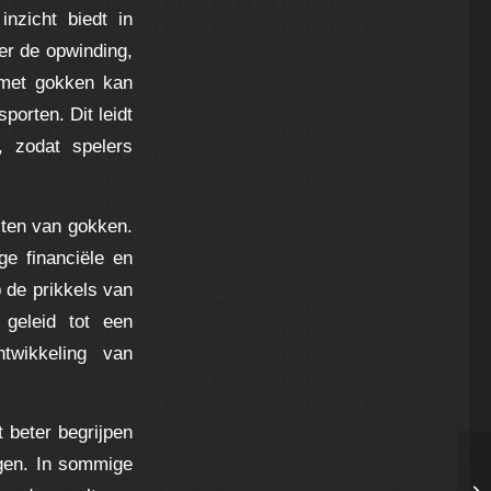
nzicht biedt in
er de opwinding,
 met gokken kan
orten. Dit leidt
, zodat spelers
cten van gokken.
ge financiële en
 de prikkels van
 geleid tot een
twikkeling van
t beter begrijpen
ngen. In sommige
Ca