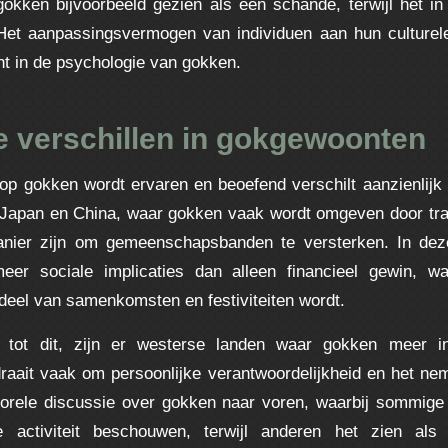
gokken bijvoorbeeld gezien als een schande, terwijl het in
Het aanpassingsvermogen van individuen aan hun culturel
t in de psychologie van gokken.
e verschillen in gokgewoonten
p gokken wordt ervaren en beoefend verschilt aanzienlijk 
 Japan en China, waar gokken vaak wordt omgeven door tradi
nier zijn om gemeenschapsbanden te versterken. In deze
er sociale implicaties dan alleen financieel gewin, w
rdeel van samenkomsten en festiviteiten wordt.
ng tot dit, zijn er westerse landen waar gokken meer in
raait vaak om persoonlijke verantwoordelijkheid en het nem
orele discussie over gokken naar voren, waarbij sommige
e activiteit beschouwen, terwijl anderen het zien a