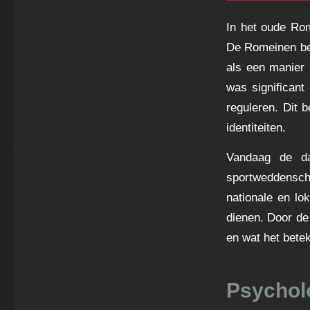
In het oude Ro
De Romeinen be
als een manier
was significant
reguleren. Dit 
identiteiten.
Vandaag de da
sportweddensc
nationale en lo
dienen. Door de
en wat het bete
Psychol