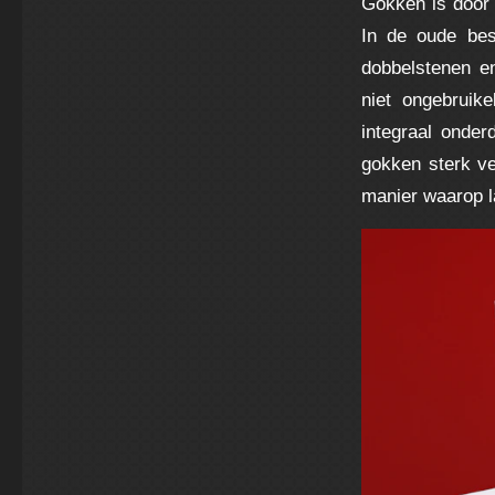
Gokken is door 
In de oude be
dobbelstenen e
niet ongebruik
integraal onder
gokken sterk ve
manier waarop