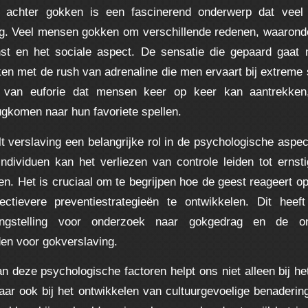
 achter gokken is een fascinerend onderwerp dat veel i
g. Veel mensen gokken om verschillende redenen, waarond
st en het sociale aspect. De sensatie die gepaard gaat
en met de rush van adrenaline die men ervaart bij extreme sp
 van euforie dat mensen keer op keer kan aantrekken
ugkomen naar hun favoriete spellen.
t verslaving een belangrijke rol in de psychologische aspe
dividuen kan het verliezen van controle leiden tot ernsti
en. Het is cruciaal om te begrijpen hoe de geest reageert op
ctievere preventiestrategieën te ontwikkelen. Dit heeft
angstelling voor onderzoek naar gokgedrag en de on
en voor gokverslaving.
n deze psychologische factoren helpt ons niet alleen bij he
ar ook bij het ontwikkelen van cultuurgevoelige benaderi