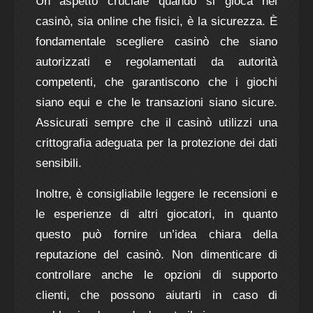
Un aspetto cruciale quando si gioca nei
casinò, sia online che fisici, è la sicurezza. È
fondamentale scegliere casinò che siano
autorizzati e regolamentati da autorità
competenti, che garantiscono che i giochi
siano equi e che le transazioni siano sicure.
Assicurati sempre che il casinò utilizzi una
crittografia adeguata per la protezione dei dati
sensibili.
Inoltre, è consigliabile leggere le recensioni e
le esperienze di altri giocatori, in quanto
questo può fornire un’idea chiara della
reputazione del casinò. Non dimenticare di
controllare anche le opzioni di supporto
clienti, che possono aiutarti in caso di