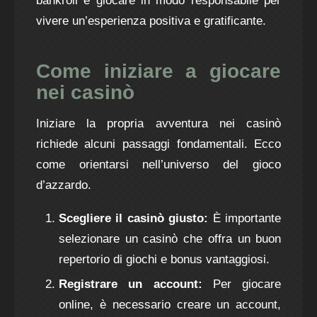
vivere un’esperienza positiva e gratificante.
Come iniziare a giocare
nei casinò
Iniziare la propria avventura nei casinò
richiede alcuni passaggi fondamentali. Ecco
come orientarsi nell’universo del gioco
d’azzardo.
Scegliere il casinò giusto:
È importante
selezionare un casinò che offra un buon
repertorio di giochi e bonus vantaggiosi.
Registrare un account:
Per giocare
online, è necessario creare un account,