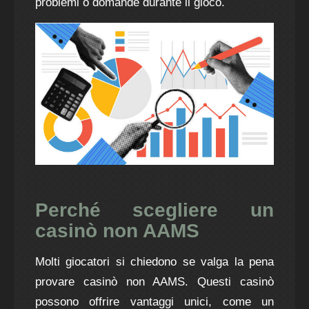
problemi o domande durante il gioco.
Perché scegliere un
casinò non AAMS
Molti giocatori si chiedono se valga la pena
provare casinò non AAMS. Questi casinò
possono offrire vantaggi unici, come un