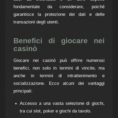
fondamentale da considerare, poiché
garantisce la protezione dei dati e delle
transazioni degli utenti.
Benefici di giocare nei
casinò
Giocare nei casinò può offrire numerosi
benefici, non solo in termini di vincite, ma
anche in termini di intrattenimento e
socializzazione. Ecco alcuni dei vantaggi
principali:
Accesso a una vasta selezione di giochi,
tra cui slot, poker e giochi da tavolo.