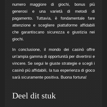
numero maggiore di giochi, bonus più
generosi e una varietà di metodi di
pagamento. Tuttavia, è fondamentale fare
attenzione e scegliere piattaforme affidabili
che garantiscano sicurezza e giustizia nei
giochi.
In conclusione, il mondo dei casinò offre
un’ampia gamma di opportunità per divertirsi e
vincere. Se segui le giuste strategie e scegli i
casinò più affidabili, la tua esperienza di gioco
sarà sicuramente positiva. Buona fortuna!
Deel dit stuk