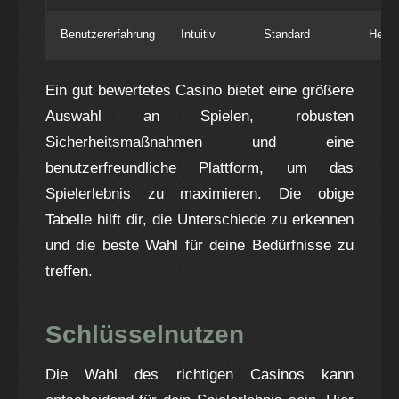
Benutzererfahrung
Intuitiv
Standard
Hervo
Ein gut bewertetes Casino bietet eine größere
Auswahl an Spielen, robusten
Sicherheitsmaßnahmen und eine
benutzerfreundliche Plattform, um das
Spielerlebnis zu maximieren. Die obige
Tabelle hilft dir, die Unterschiede zu erkennen
und die beste Wahl für deine Bedürfnisse zu
treffen.
Schlüsselnutzen
Die Wahl des richtigen Casinos kann