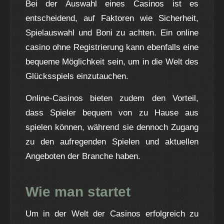
Bei der Auswahl eines Casinos ist es
entscheidend, auf Faktoren wie Sicherheit,
Spielauswahl und Boni zu achten. Ein online
casino ohne Registrierung kann ebenfalls eine
bequeme Möglichkeit sein, um in die Welt des
Glücksspiels einzutauchen.
Online-Casinos bieten zudem den Vorteil,
dass Spieler bequem von zu Hause aus
spielen können, während sie dennoch Zugang
zu den aufregenden Spielen und aktuellen
Angeboten der Branche haben.
Wie man startet
Um in der Welt der Casinos erfolgreich zu