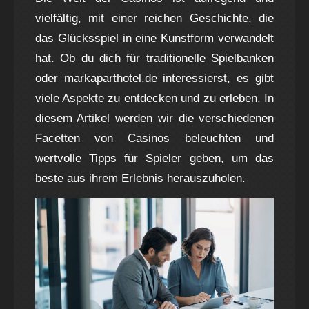
vielfältig, mit einer reichen Geschichte, die
das Glücksspiel in eine Kunstform verwandelt
hat. Ob du dich für traditionelle Spielbanken
oder
markaparthotel.de
interessierst, es gibt
viele Aspekte zu entdecken und zu erleben. In
diesem Artikel werden wir die verschiedenen
Facetten von Casinos beleuchten und
wertvolle Tipps für Spieler geben, um das
beste aus ihrem Erlebnis herauszuholen.