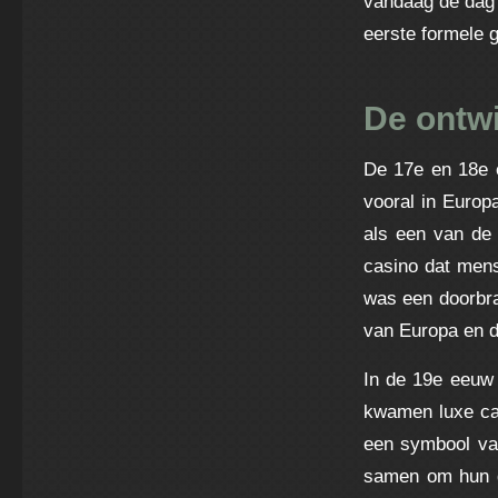
vandaag de dag k
eerste formele g
De ontw
De 17e en 18e e
vooral in Europ
als een van de 
casino dat mens
was een doorbra
van Europa en d
In de 19e eeuw 
kwamen luxe cas
een symbool va
samen om hun ge