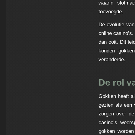
waarin slotma
toevoegde.
De evolutie van
online casino’s.
dan ooit. Dit le
konden gokken
veranderde.
De rol v
Gokken heeft al
gezien als een 
zorgen over de
casino’s weersp
gokken worden 