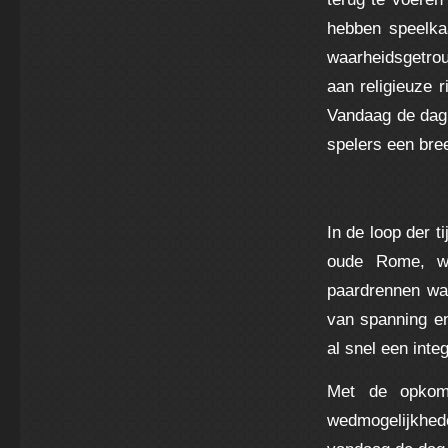
hebben speelka
waarheidsgetro
aan religieuze 
Vandaag de dag 
spelers een bre
In de loop der 
oude Rome, wa
paardrennen wa
van spanning en
al snel een inte
Met de opkom
wedmogelijkhed