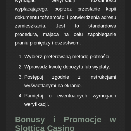
wymagać weryfikacji tożsamości
wypłacającego, poprzez przesłanie kopii
dokumentu tożsamości i potwierdzenia adresu
zamieszkania. Jest to standardowa
procedura, mająca na celu zapobieganie
praniu pieniędzy i oszustwom.
Wybierz preferowaną metodę płatności.
Wprowadź kwotę depozytu lub wypłaty.
Postępuj zgodnie z instrukcjami
wyświetlanymi na ekranie.
Pamiętaj o ewentualnych wymogach
weryfikacji.
Bonusy i Promocje w
Slottica Casino