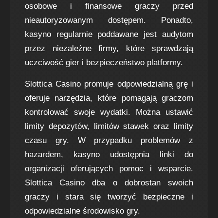
osobowe i finansowe graczy przed
nieautoryzowanym dostępem. Ponadto,
kasyno regularnie poddawane jest audytom
przez niezależne firmy, które sprawdzają
uczciwość gier i bezpieczeństwo platformy.
Slottica Casino promuje odpowiedzialną grę i
oferuje narzędzia, które pomagają graczom
kontrolować swoje wydatki. Można ustawić
limity depozytów, limitów stawek oraz limity
czasu gry. W przypadku problemów z
hazardem, kasyno udostępnia linki do
organizacji oferujących pomoc i wsparcie.
Slottica Casino dba o dobrostan swoich
graczy i stara się tworzyć bezpieczne i
odpowiedzialne środowisko gry.