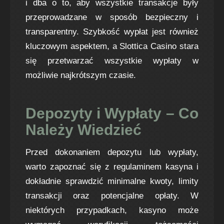
i dba o to, aby wszystkie transakcje były
przeprowadzane w sposób bezpieczny i
transparentny. Szybkość wypłat jest również
kluczowym aspektem, a Slottica Casino stara
się przetwarzać wszystkie wypłaty w
możliwie najkrótszym czasie.
Depozyty i Wypłaty – Co
Należy Wiedzieć
Przed dokonaniem depozytu lub wypłaty,
warto zapoznać się z regulaminem kasyna i
dokładnie sprawdzić minimalne kwoty, limity
transakcji oraz potencjalne opłaty. W
niektórych przypadkach, kasyno może