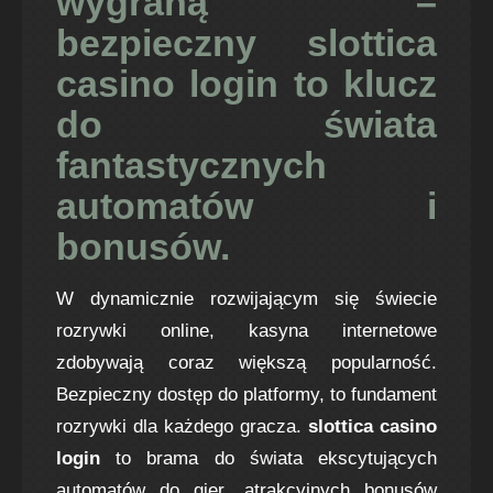
wygraną –
bezpieczny slottica
casino login to klucz
do świata
fantastycznych
automatów i
bonusów.
W dynamicznie rozwijającym się świecie
rozrywki online, kasyna internetowe
zdobywają coraz większą popularność.
Bezpieczny dostęp do platformy, to fundament
rozrywki dla każdego gracza.
slottica casino
login
to brama do świata ekscytujących
automatów do gier, atrakcyjnych bonusów