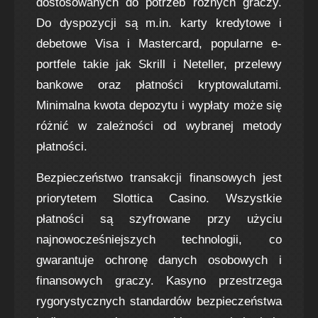
dostosowanych do potrzeb różnych graczy.
Do dyspozycji są m.in. karty kredytowe i
debetowe Visa i Mastercard, popularne e-
portfele takie jak Skrill i Neteller, przelewy
bankowe oraz płatności kryptowalutami.
Minimalna kwota depozytu i wypłaty może się
różnić w zależności od wybranej metody
płatności.
Bezpieczeństwo transakcji finansowych jest
priorytetem Slottica Casino. Wszystkie
płatności są szyfrowane przy użyciu
najnowocześniejszych technologii, co
gwarantuje ochronę danych osobowych i
finansowych graczy. Kasyno przestrzega
rygorystycznych standardów bezpieczeństwa