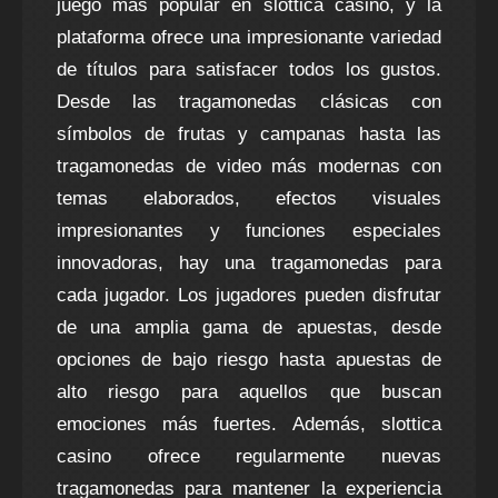
juego más popular en slottica casino, y la
plataforma ofrece una impresionante variedad
de títulos para satisfacer todos los gustos.
Desde las tragamonedas clásicas con
símbolos de frutas y campanas hasta las
tragamonedas de video más modernas con
temas elaborados, efectos visuales
impresionantes y funciones especiales
innovadoras, hay una tragamonedas para
cada jugador. Los jugadores pueden disfrutar
de una amplia gama de apuestas, desde
opciones de bajo riesgo hasta apuestas de
alto riesgo para aquellos que buscan
emociones más fuertes. Además, slottica
casino ofrece regularmente nuevas
tragamonedas para mantener la experiencia