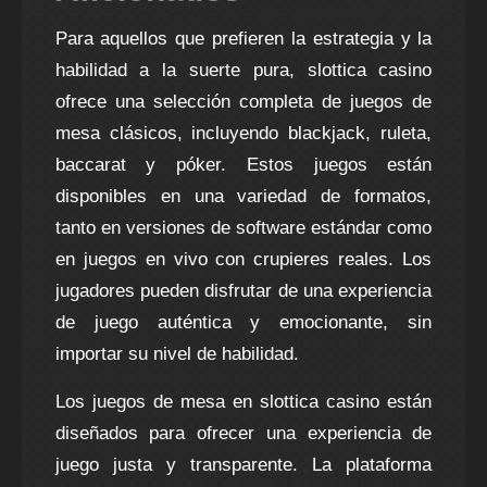
Para aquellos que prefieren la estrategia y la
habilidad a la suerte pura, slottica casino
ofrece una selección completa de juegos de
mesa clásicos, incluyendo blackjack, ruleta,
baccarat y póker. Estos juegos están
disponibles en una variedad de formatos,
tanto en versiones de software estándar como
en juegos en vivo con crupieres reales. Los
jugadores pueden disfrutar de una experiencia
de juego auténtica y emocionante, sin
importar su nivel de habilidad.
Los juegos de mesa en slottica casino están
diseñados para ofrecer una experiencia de
juego justa y transparente. La plataforma