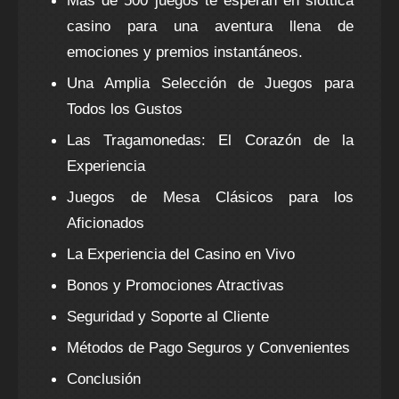
casino para una aventura llena de
emociones y premios instantáneos.
Una Amplia Selección de Juegos para
Todos los Gustos
Las Tragamonedas: El Corazón de la
Experiencia
Juegos de Mesa Clásicos para los
Aficionados
La Experiencia del Casino en Vivo
Bonos y Promociones Atractivas
Seguridad y Soporte al Cliente
Métodos de Pago Seguros y Convenientes
Conclusión