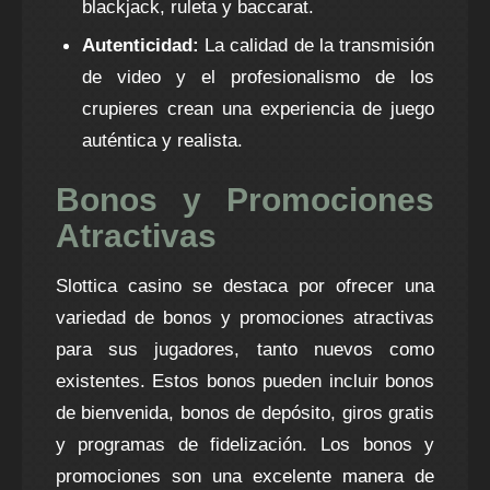
blackjack, ruleta y baccarat.
Autenticidad:
La calidad de la transmisión
de video y el profesionalismo de los
crupieres crean una experiencia de juego
auténtica y realista.
Bonos y Promociones
Atractivas
Slottica casino se destaca por ofrecer una
variedad de bonos y promociones atractivas
para sus jugadores, tanto nuevos como
existentes. Estos bonos pueden incluir bonos
de bienvenida, bonos de depósito, giros gratis
y programas de fidelización. Los bonos y
promociones son una excelente manera de