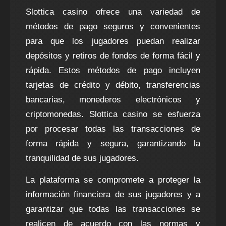
Slottica casino ofrece una variedad de
métodos de pago seguros y convenientes
para que los jugadores puedan realizar
depósitos y retiros de fondos de forma fácil y
rápida. Estos métodos de pago incluyen
tarjetas de crédito y débito, transferencias
bancarias, monederos electrónicos y
criptomonedas. Slottica casino se esfuerza
por procesar todas las transacciones de
forma rápida y segura, garantizando la
tranquilidad de sus jugadores.
La plataforma se compromete a proteger la
información financiera de sus jugadores y a
garantizar que todas las transacciones se
realicen de acuerdo con las normas y