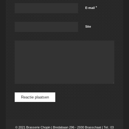
*
E-mail
Site
© 2021 Brasserie Chopin | Bredabaan 296 - 2930 Brasschaat | Tel.: 03