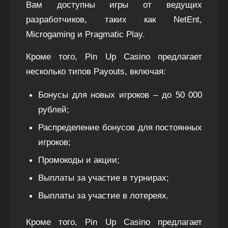
Вам доступны игры от ведущих
разработчиков, таких как NetEnt,
Microgaming и Pragmatic Play.
Кроме того, Pin Up Casino предлагает
несколько типов Payouts, включая:
Бонусы для новых игроков – до 50 000
рублей;
Распределение бонусов для постоянных
игроков;
Промокоды и акции;
Выплаты за участие в турнирах;
Выплаты за участие в лотереях.
Кроме того, Pin Up Casino предлагает