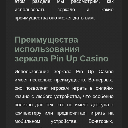
этом разделе мы рассмотрим, как
использовать зеркало и какие
преимущества оно может дать вам.
Преимущества
использования
зеркала Pin Up Casino
Использование зеркала Pin Up Casino
имеет несколько преимуществ. Во-первых,
оно позволяет игрокам играть в онлайн-
казино с любого устройства, что особенно
полезно для тех, кто не имеет доступа к
компьютеру или предпочитает играть на
мобильном устройстве. Во-вторых,