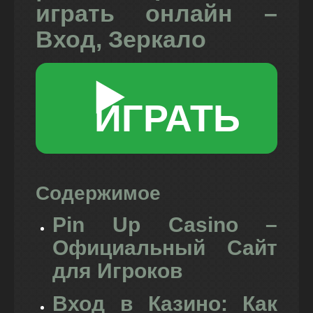
играть онлайн –
Вход, Зеркало
▶️
ИГРАТЬ
Содержимое
Pin Up Casino –
Официальный Сайт
для Игроков
Вход в Казино: Как