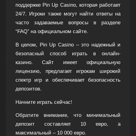
поддержке Pin Up Casino, которая работает
24/7. Игроки также могут найти ответы на
часто задаваемые вопросы в разделе
“FAQ” на официальном сайте.
В целом, Pin Up Casino – это надежный и
безопасный способ играть в онлайн-
казино. Сайт имеет официальную
лицензию, предлагает игрокам широкий
спектр игр и обеспечивает безопасность
депозитов.
Начните играть сейчас!
Обратите внимание, что минимальный
депозит составляет 10 евро, а
максимальный – 10 000 евро.