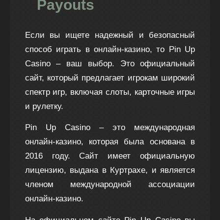
Payouts
Если вы ищете надежный и безопасный
способ играть в онлайн-казино, то Pin Up
Casino – ваш выбор. Это официальный
сайт, который предлагает игрокам широкий
спектр игр, включая слоты, карточные игры
и рулетку.
Pin Up Casino – это международная
онлайн-казино, которая была основана в
2016 году. Сайт имеет официальную
лицензию, выдана в Куртрахе, и является
членом международной ассоциации
онлайн-казино.
На официальном сайте Pin Up Casino вы