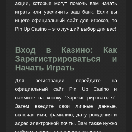
акции, которые могут помочь вам начать
играть или увеличить ваш банк. Если вы
ищете официальный сайт для игроков, то
Pin Up Casino – это лучший выбор для вас!
Вход в Казино: Как
Зарегистрироваться и
Начать Играть
Для регистрации перейдите на
официальный сайт Pin Up Casino и
нажмите на кнопку “Зарегистрироваться”.
Затем введите свои личные данные,
включая имя, фамилию, дату рождения и
адрес электронной почты. Вам также нужно
выбрать пароль для вашего аккаунта.