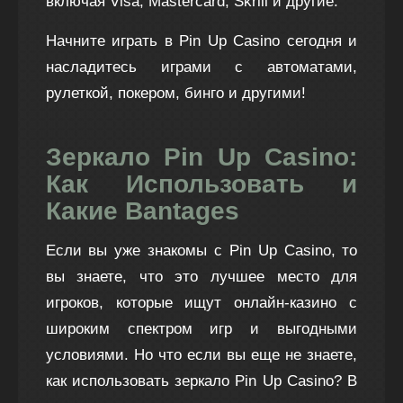
включая Visa, Mastercard, Skrill и другие.
Начните играть в Pin Up Casino сегодня и
насладитесь играми с автоматами,
рулеткой, покером, бинго и другими!
Зеркало Pin Up Casino:
Как Использовать и
Какие Вantages
Если вы уже знакомы с Pin Up Casino, то
вы знаете, что это лучшее место для
игроков, которые ищут онлайн-казино с
широким спектром игр и выгодными
условиями. Но что если вы еще не знаете,
как использовать зеркало Pin Up Casino? В