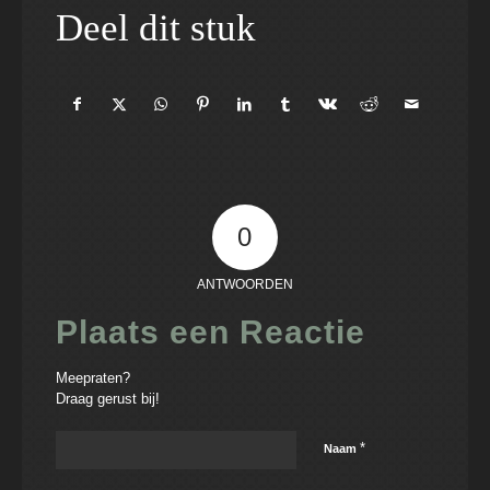
Deel dit stuk
0
ANTWOORDEN
Plaats een Reactie
Meepraten?
Draag gerust bij!
*
Naam