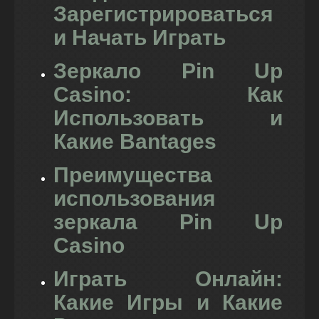
Зарегистрироваться
и Начать Играть
Зеркало Pin Up
Casino: Как
Использовать и
Какие Вantages
Преимущества
использования
зеркала Pin Up
Casino
Играть Онлайн:
Какие Игры и Какие