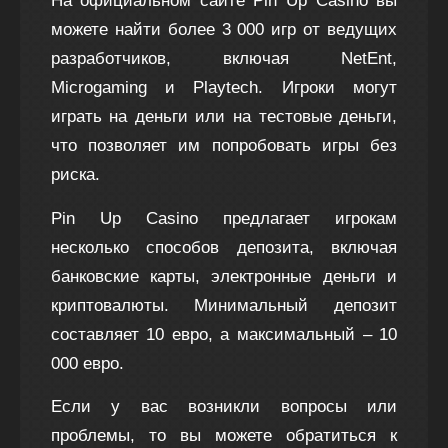
можете найти более 3 000 игр от ведущих
разработчиков, включая NetEnt,
Microgaming и Playtech. Игроки могут
играть на деньги или на тестовые деньги,
что позволяет им попробовать игры без
риска.
Pin Up Casino предлагает игрокам
несколько способов депозита, включая
банковские карты, электронные деньги и
криптовалюты. Минимальный депозит
составляет 10 евро, а максимальный – 10
000 евро.
Если у вас возникли вопросы или
проблемы, то вы можете обратиться к