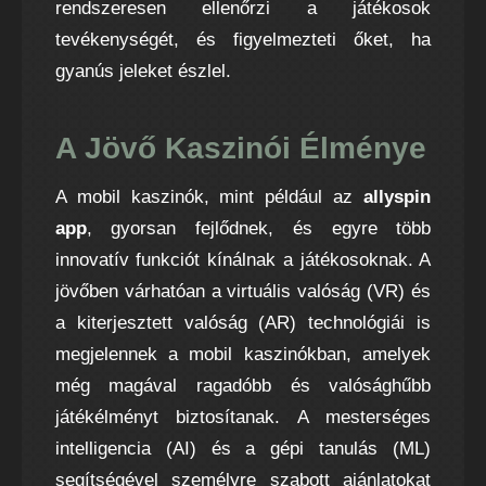
rendszeresen ellenőrzi a játékosok
tevékenységét, és figyelmezteti őket, ha
gyanús jeleket észlel.
A Jövő Kaszinói Élménye
A mobil kaszinók, mint például az
allyspin
app
, gyorsan fejlődnek, és egyre több
innovatív funkciót kínálnak a játékosoknak. A
jövőben várhatóan a virtuális valóság (VR) és
a kiterjesztett valóság (AR) technológiái is
megjelennek a mobil kaszinókban, amelyek
még magával ragadóbb és valósághűbb
játékélményt biztosítanak. A mesterséges
intelligencia (AI) és a gépi tanulás (ML)
segítségével személyre szabott ajánlatokat