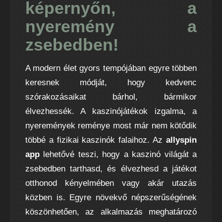
képernyőn, a
nyeremény a
zsebedben!
A modern élet gyors tempójában egyre többen
keresnek módját, hogy kedvenc
szórakozásaikat bárhol, bármikor
élvezhessék. A kaszinójátékok izgalma, a
nyeremények reménye most már nem kötődik
többé a fizikai kaszinók falaihoz. Az
allyspin
app
lehetővé teszi, hogy a kaszinó világát a
zsebedben tarthasd, és élvezhesd a játékot
otthonod kényelmében vagy akár utazás
közben is. Egyre növekvő népszerűségének
köszönhetően, az alkalmazás meghatározó