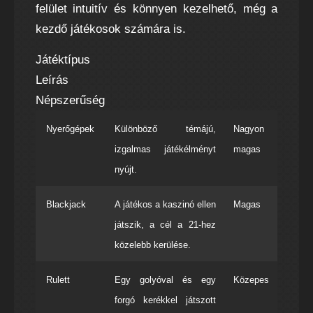
felület intuitív és könnyen kezelhető, még a
kezdő játékosok számára is.
Játéktípus
Leírás
Népszerűség
Nyerőgépek
Különböző témájú,
Nagyon
izgalmas játékélményt
magas
nyújt.
Blackjack
A játékos a kaszinó ellen
Magas
játszik, a cél a 21-hez
közelebb kerülése.
Rulett
Egy golyóval és egy
Közepes
forgó kerékkel játszott