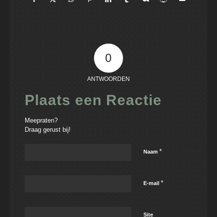
0
ANTWOORDEN
Plaats een Reactie
Meepraten?
Draag gerust bij!
*
Naam
*
E-mail
Site