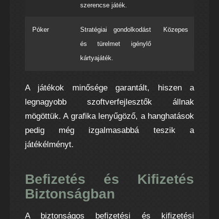
szerencse játék.
Póker
Stratégiai gondolkodást
Közepes
és türelmet igénylő
kártyajáték.
A játékok minősége garantált, hiszen a
legnagyobb szoftverfejlesztők állnak
mögöttük. A grafika lenyűgöző, a hanghatások
pedig még izgalmasabbá teszik a
játékélményt.
Befizetés és Kifizetés
Biztonságban
A biztonságos befizetési és kifizetési