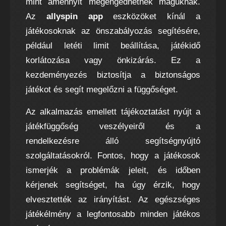
mint amennyit megengedhetnek maguknak.
Az
allyspin app
eszközöket kínál a
játékosoknak az önszabályozás segítésére,
például letéti limit beállítása, játékidő
korlátozása vagy önkizárás. Ez a
kezdeményezés biztosítja a biztonságos
játékot és segít megelőzni a függőséget.
Az alkalmazás emellett tájékoztatást nyújt a
játékfüggőség veszélyeiről és a
rendelkezésre álló segítségnyújtó
szolgáltatásokról. Fontos, hogy a játékosok
ismerjék a problémák jeleit, és időben
kérjenek segítséget, ha úgy érzik, hogy
elvesztették az irányítást. Az egészséges
játékélmény a legfontosabb minden játékos