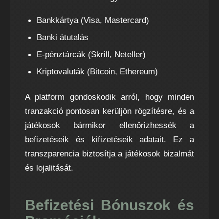
Bankkártya (Visa, Mastercard)
Banki átutalás
E-pénztárcák (Skrill, Neteller)
Kriptovaluták (Bitcoin, Ethereum)
A platform gondoskodik arról, hogy minden
tranzakció pontosan kerüljön rögzítésre, és a
játékosok bármikor ellenőrizhessék a
befizetéseik és kifizetéseik adatait. Ez a
transzparencia biztosítja a játékosok bizalmát
és lojalitását.
Befizetési Bónuszok és