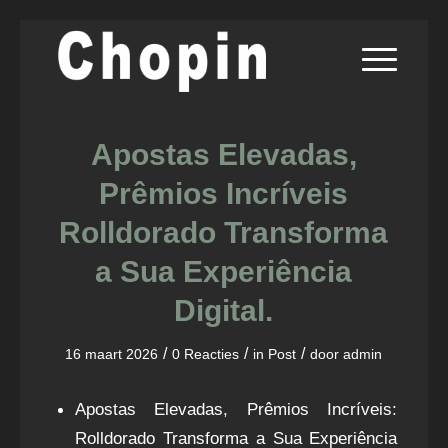
Apostas Elevadas,
Prêmios Incríveis
Rolldorado Transforma
a Sua Experiência
Digital.
/
/
/
16 maart 2026
0 Reacties
in
Post
door
admin
Apostas Elevadas, Prêmios Incríveis:
Rolldorado Transforma a Sua Experiência