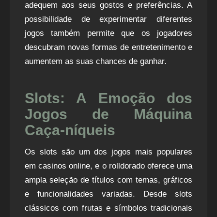
adequem aos seus gostos e preferências. A
possibilidade de experimentar diferentes
jogos também permite que os jogadores
descubram novas formas de entretenimento e
aumentem as suas chances de ganhar.
Slots: A Emoção dos
Jogos de Máquina
Caça-níqueis
Os slots são um dos jogos mais populares
em casinos online, e o rolldorado oferece uma
ampla seleção de títulos com temas, gráficos
e funcionalidades variadas. Desde slots
clássicos com frutas e símbolos tradicionais