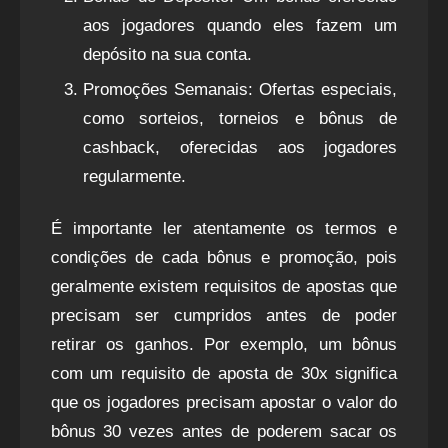
aos jogadores quando eles fazem um
depósito na sua conta.
Promoções Semanais: Ofertas especiais,
como sorteios, torneios e bônus de
cashback, oferecidas aos jogadores
regularmente.
É importante ler atentamente os termos e
condições de cada bônus e promoção, pois
geralmente existem requisitos de apostas que
precisam ser cumpridos antes de poder
retirar os ganhos. Por exemplo, um bônus
com um requisito de aposta de 30x significa
que os jogadores precisam apostar o valor do
bônus 30 vezes antes de poderem sacar os