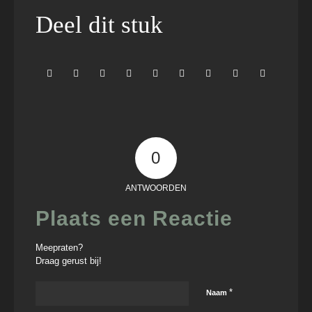
Deel dit stuk
0
ANTWOORDEN
Plaats een Reactie
Meepraten?
Draag gerust bij!
*
Naam