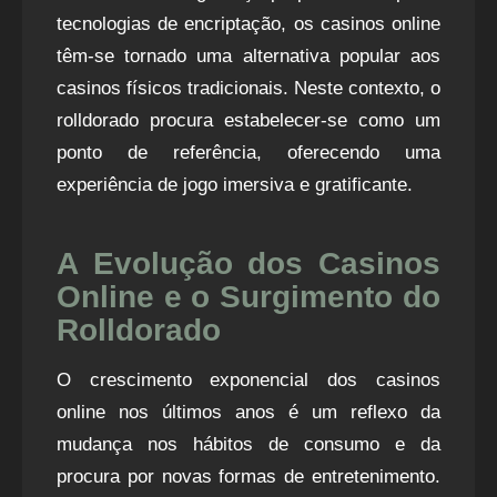
tecnologias de encriptação, os casinos online
têm-se tornado uma alternativa popular aos
casinos físicos tradicionais. Neste contexto, o
rolldorado
procura estabelecer-se como um
ponto de referência, oferecendo uma
experiência de jogo imersiva e gratificante.
A Evolução dos Casinos
Online e o Surgimento do
Rolldorado
O crescimento exponencial dos casinos
online nos últimos anos é um reflexo da
mudança nos hábitos de consumo e da
procura por novas formas de entretenimento.