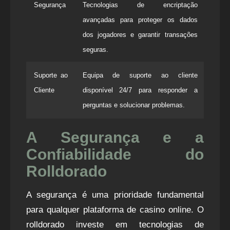
Segurança
Tecnologias de encriptação
avançadas para proteger os dados
dos jogadores e garantir transações
seguras.
Suporte ao
Equipa de suporte ao cliente
Cliente
disponível 24/7 para responder a
perguntas e solucionar problemas.
A Segurança e a
Confiabilidade do
Rolldorado
A segurança é uma prioridade fundamental
para qualquer plataforma de casino online. O
rolldorado investe em tecnologias de