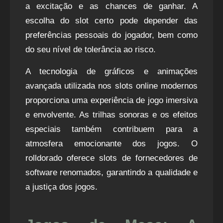
a excitação e as chances de ganhar. A
escolha do slot certo pode depender das
preferências pessoais do jogador, bem como
do seu nível de tolerância ao risco.
A tecnologia de gráficos e animações
avançada utilizada nos slots online modernos
proporciona uma experiência de jogo imersiva
e envolvente. As trilhas sonoras e os efeitos
especiais também contribuem para a
atmosfera emocionante dos jogos. O
rolldorado oferece slots de fornecedores de
software renomados, garantindo a qualidade e
a justiça dos jogos.