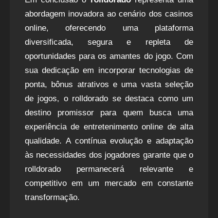
abordagem inovadora ao cenário dos casinos
online, oferecendo uma plataforma
diversificada, segura e repleta de
oportunidades para os amantes do jogo. Com
sua dedicação em incorporar tecnologias de
ponta, bônus atrativos e uma vasta seleção
de jogos, o rolldorado se destaca como um
destino promissor para quem busca uma
experiência de entretenimento online de alta
qualidade. A contínua evolução e adaptação
às necessidades dos jogadores garante que o
rolldorado permanecerá relevante e
competitivo em um mercado em constante
transformação.