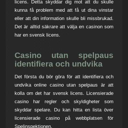
licens. Detta skyddar dig mot att du skulle
kunna få problem med att få ut dina vinstar
eller att din information skulle bli missbrukad.
Det är alltid säkrare att välja en casinon som
har en svensk licens.
Casino utan spelpaus
identifiera och undvika
Det första du bör göra för att identifiera och
undvika online casino utan spelpaus är att
kolla om det har svensk licens. Licensierade
casino har regler och skyldigheter som
skyddar spelare. Du kan hitta en lista över
licensierade casino på webbplatsen för
Spelinspektionen.