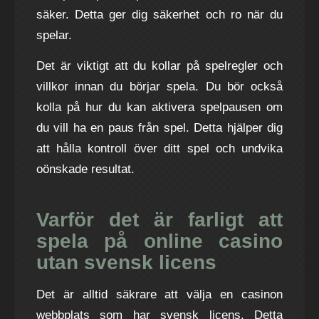
säker. Detta ger dig säkerhet och ro när du
spelar.
Det är viktigt att du kollar på spelregler och
villkor innan du börjar spela. Du bör också
kolla på hur du kan aktivera spelpausen om
du vill ha en paus från spel. Detta hjälper dig
att hålla kontroll över ditt spel och undvika
oönskade resultat.
Varför det är farligt att
spela på online casino
utan svensk licens
Det är alltid säkrare att välja en casinon
webbplats som har svensk licens. Detta