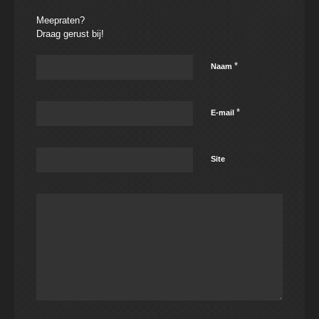
Meepraten?
Draag gerust bij!
*
Naam
*
E-mail
Site