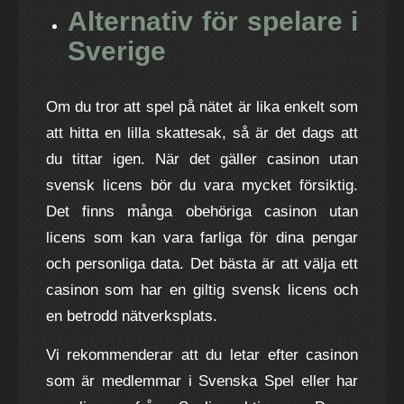
Alternativ för spelare i
Sverige
Om du tror att spel på nätet är lika enkelt som
att hitta en lilla skattesak, så är det dags att
du tittar igen. När det gäller casinon utan
svensk licens bör du vara mycket försiktig.
Det finns många obehöriga casinon utan
licens som kan vara farliga för dina pengar
och personliga data. Det bästa är att välja ett
casinon som har en giltig svensk licens och
en betrodd nätverksplats.
Vi rekommenderar att du letar efter casinon
som är medlemmar i Svenska Spel eller har