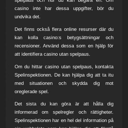
spelpaus och hur du kan begära en. Om
casino inte har dessa uppgifter, bör du
undvika det.
Det finns också flera online resurser där du
kan kolla casino:s betygsättningar och
recensioner. Använd dessa som en hjälp för
att identifiera casino utan spelpaus.
Om du hittar casino utan spelpaus, kontakta
Spelinspektionen. De kan hjälpa dig att ta itu
med situationen och skydda dig mot
oreglerade spel.
Det sista du kan göra är att hålla dig
informerad om spelregler och rättigheter.
Spelinspektionen har en hel del information på