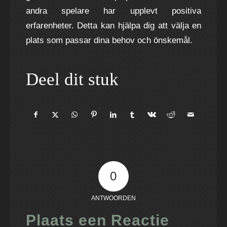
andra spelare har upplevt positiva
erfarenheter. Detta kan hjälpa dig att välja en
plats som passar dina behov och önskemål.
Deel dit stuk
0
ANTWOORDEN
Plaats een Reactie