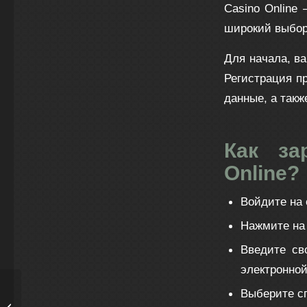
Casino Online
широкий выбор 
Для начала, ва
Регистрация пр
данные, а такж
Как за
Online?
Войдите на 
Нажмите на 
Введите св
электронной
Выберите с
Bookmakers hors ARJEL en France