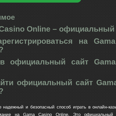
имое
Casino Online – официальный
арегистрироваться на Gama
?
в официальный сайт Gama
айти официальный сайт Gama
?
 надежный и безопасный способ играть в онлайн-каз
мание на Gama Casino Online. Это официальный 