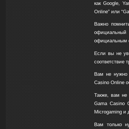
как Google, Y
Online” или “G
Важно помнит
официальный 
официальным с
Если вы не ув
соответствие т
Вам не нужно
Casino Online 
Также, вам не
Gama Casino O
Microgaming и 
Вам только н