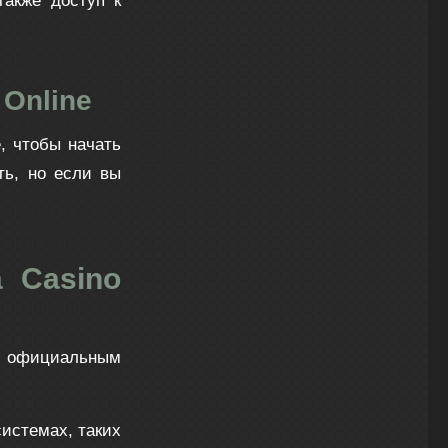
Online
, чтобы начать
ть, но если вы
 Casino
ся официальным
истемах, таких