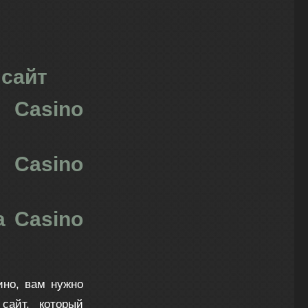
 сайт
 Casino
 Casino
 Casino
ино, вам нужно
сайт, который