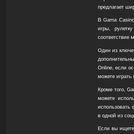
предлагает шир
В Gama Casino
игры, рулетк
соответствие 
Один из ключев
дополнительны
Online, если о
можете играть 
Кроме того, Ga
можете исполь
использовать 
в одной из соц
Если вы ищете