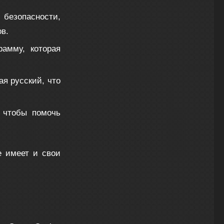
безопасности,
в.
рамму, которая
я русский, что
, чтобы помочь
e имеет и свои