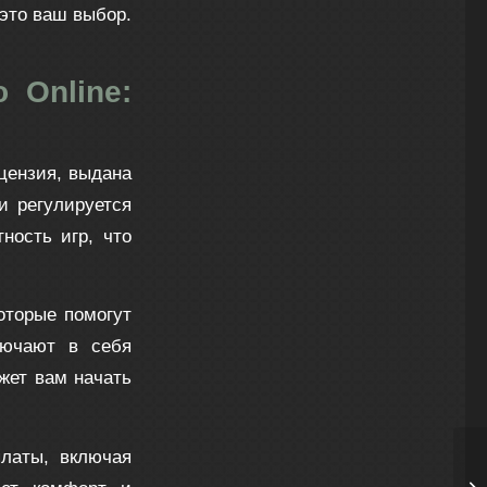
 это ваш выбор.
 Online:
цензия, выдана
и регулируется
ность игр, что
оторые помогут
лючают в себя
жет вам начать
платы, включая
Pi