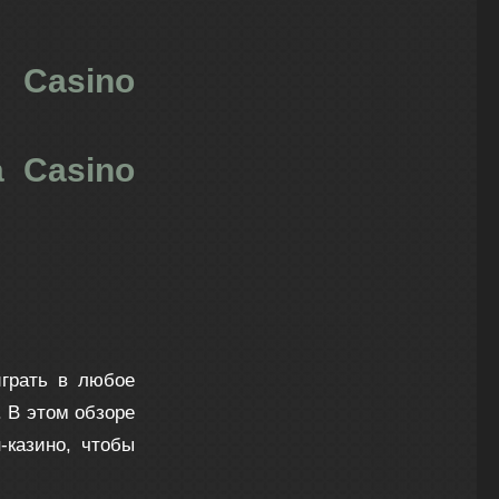
Casino
 Casino
играть в любое
. В этом обзоре
-казино, чтобы