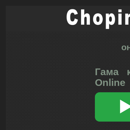
о
Гама 
Online
▶