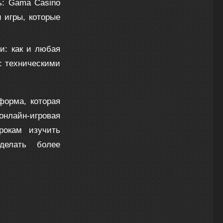
ь: Gama Casino
и игры, которые
и: как и любая
с техническими
форма, которая
 онлайн-игровая
рокам изучить
делать более