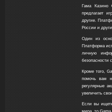
Гама Казино 
предлагает иг
другие. Платфо
России и други
Один из осно
Платформа исп
личную инфо
безопасности с
Кроме того, G
помочь вам н
регулярные ак
увеличить сво
Если вы ищете
мира, то Gama 