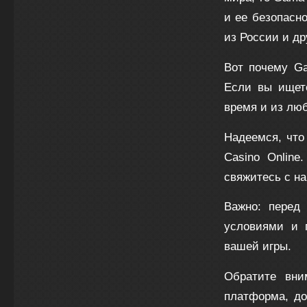
и ее безопасн
из России и др
Вот почему Ga
Если вы ищете
время и из люб
Надеемся, что
Casino Online
свяжитесь с н
Важно: перед 
условиями и 
вашей игры.
Обратите вни
платформа, до