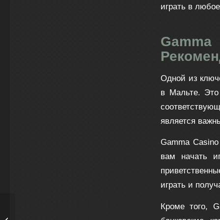
играть в любое
Gamma К
Рекомен
Одной из ключ
в Мальте. Это
соответствующ
является важн
Gamma Casino 
вам начать и
приветственны
играть и получ
Кроме того, G
Pin Up Casino – Azrbaycanda onlayn