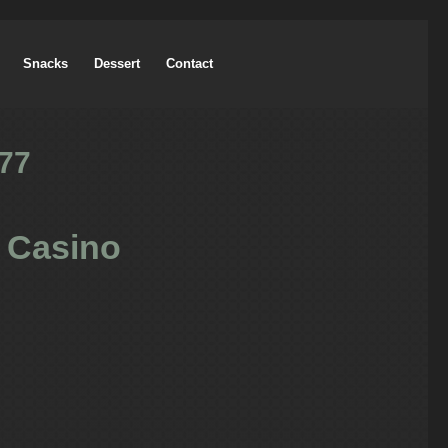
Snacks
Dessert
Contact
77
Casino