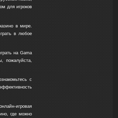
ом для игроков
казино в мире.
играть в любое
играть на Gama
ы, пожалуйста,
ознакомьтесь с
эффективность
нлайн-игровая
ино, где можно