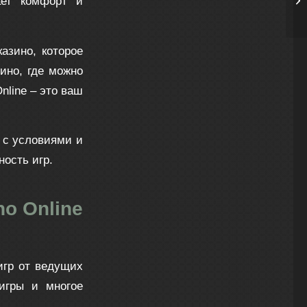
ает комфорт и
pr
азино, которое
ино, где можно
line – это ваш
 с условиями и
ность игр.
o Online
игр от ведущих
 игры и многое