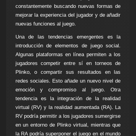
constantemente buscando nuevas formas de
mejorar la experiencia del jugador y de añadir
nuevas funciones al juego.
Una de las tendencias emergentes es la
introducción de elementos de juego social.
Algunas plataformas en línea permiten a los
jugadores competir entre sí en torneos de
Plinko, o compartir sus resultados en las
redes sociales. Esto añade un nuevo nivel de
emoción y compromiso al juego. Otra
tendencia es la integración de la realidad
virtual (RV) y la realidad aumentada (RA). La
RV podría permitir a los jugadores sumergirse
en un entorno de Plinko virtual, mientras que
la RA podría superponer el juego en el mundo