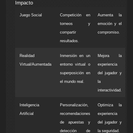
Impacto
Juego Social
Competición en
Aumenta la
torneos y
emoción y el
compartir
compromiso.
resultados.
Realidad
Inmersión en un
Mejora la
Virtual/Aumentada
entorno virtual o
experiencia
superposición en
del jugador y
el mundo real.
la
interactividad.
Inteligencia
Personalización,
Optimiza la
Artificial
recomendaciones
experiencia
de apuestas y
del jugador y
detección de
la seguridad.