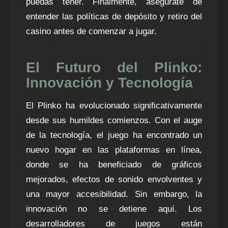
puedas tener. Finalmente, asegúrate de
entender las políticas de depósito y retiro del
casino antes de comenzar a jugar.
El Futuro del Plinko:
Innovación y Tecnología
El Plinko ha evolucionado significativamente
desde sus humildes comienzos. Con el auge
de la tecnología, el juego ha encontrado un
nuevo hogar en las plataformas en línea,
donde se ha beneficiado de gráficos
mejorados, efectos de sonido envolventes y
una mayor accesibilidad. Sin embargo, la
innovación no se detiene aquí. Los
desarrolladores de juegos están