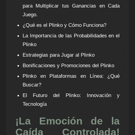
para Multiplicar tus Ganancias en Cada
Juego.
¿Qué es el Plinko y Cómo Funciona?
La Importancia de las Probabilidades en el
Plinko
Estrategias para Jugar al Plinko
Bonificaciones y Promociones del Plinko
Plinko en Plataformas en Línea: ¿Qué
Buscar?
El Futuro del Plinko: Innovación y
Tecnología
¡La Emoción de la
Caída Controlada!