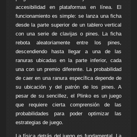
accesibilidad en plataformas en línea. El
funcionamiento es simple: se lanza una ficha
desde la parte superior de un tablero vertical
con una serie de clavijas o pines. La ficha
rebota aleatoriamente entre los pines,
descendiendo hasta llegar a una de las
ranuras ubicadas en la parte inferior, cada
una con un premio diferente. La probabilidad
de caer en una ranura específica depende de
su ubicación y del patrón de los pines. A
pesar de su sencillez, el Plinko es un juego
que requiere cierta comprensión de las
probabilidades para poder optimizar las
estrategias de juego.
La física detrás del juego es fundamental. La