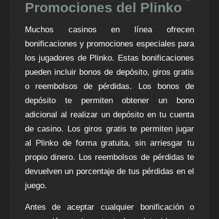
Promociones del Plinko
Muchos casinos en línea ofrecen
bonificaciones y promociones especiales para
los jugadores de Plinko. Estas bonificaciones
pueden incluir bonos de depósito, giros gratis
o reembolsos de pérdidas. Los bonos de
depósito te permiten obtener un bono
adicional al realizar un depósito en tu cuenta
de casino. Los giros gratis te permiten jugar
al Plinko de forma gratuita, sin arriesgar tu
propio dinero. Los reembolsos de pérdidas te
devuelven un porcentaje de tus pérdidas en el
juego.
Antes de aceptar cualquier bonificación o