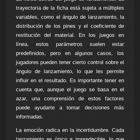
trayectoria de la ficha está sujeta a múltiples
variables, como el ángulo de lanzamiento, la
distribución de los pines y el coeficiente de
restitución del material. En los juegos en
línea, estos parámetros suelen estar
predefinidos, pero en algunos casos, los
jugadores pueden tener cierto control sobre el
ángulo de lanzamiento, lo que les permite
influir en el resultado. Es importante tener en
cuenta que, aunque el juego se basa en el
azar, una comprensión de estos factores
puede ayudarte a tomar decisiones más
informadas.
La emoción radica en la incertidumbre. Cada
lanzamiento es único e impredecible, lo que