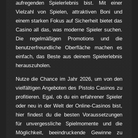
aufregenden Spielerlebnis bist. Mit einer
Vielzahl von Spielen, attraktiven Boni und
einem starken Fokus auf Sicherheit bietet das
Casino all das, was moderne Spieler suchen.
Die regelmäßigen Promotions und die
benutzerfreundliche Oberfläche machen es
einfach, das Beste aus deinem Spielerlebnis
herauszuholen.
Nutze die Chance im Jahr 2026, um von den
vielfältigen Angeboten des Pistolo Casinos zu
profitieren. Egal, ob du ein erfahrener Spieler
oder neu in der Welt der Online-Casinos bist,
hier findest du die besten Voraussetzungen
für unvergessliche Spielmomente und die
Möglichkeit, beeindruckende Gewinne zu