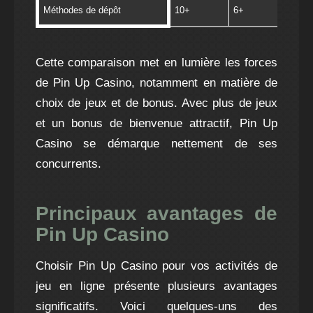
Méthodes de dépôt
10+
6+
Cette comparaison met en lumière les forces
de Pin Up Casino, notamment en matière de
choix de jeux et de bonus. Avec plus de jeux
et un bonus de bienvenue attractif, Pin Up
Casino se démarque nettement de ses
concurrents.
Principaux avantages de
Pin Up Casino
Choisir Pin Up Casino pour vos activités de
jeu en ligne présente plusieurs avantages
significatifs. Voici quelques-uns des