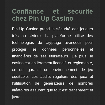
Confiance et sécurité
chez Pin Up Casino
Pin Up Casino prend la sécurité des joueurs
très au sérieux. La plateforme utilise des
technologies de cryptage avancées pour
protéger les données personnelles et
financières de ses utilisateurs. De plus, le
casino est entièrement licencié et réglementé,
ce qui garantit un environnement de jeu
équitable. Les audits réguliers des jeux et
l’utilisation de générateurs de nombres
aléatoires assurent que tout est transparent et
juste.