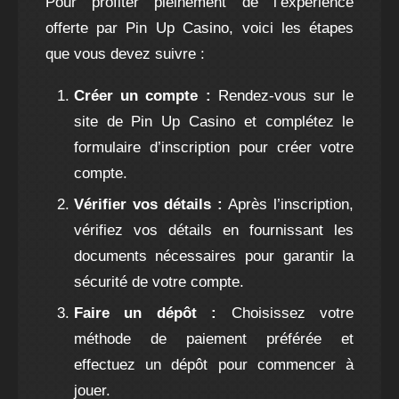
Pour profiter pleinement de l’expérience
offerte par Pin Up Casino, voici les étapes
que vous devez suivre :
Créer un compte :
Rendez-vous sur le
site de Pin Up Casino et complétez le
formulaire d’inscription pour créer votre
compte.
Vérifier vos détails :
Après l’inscription,
vérifiez vos détails en fournissant les
documents nécessaires pour garantir la
sécurité de votre compte.
Faire un dépôt :
Choisissez votre
méthode de paiement préférée et
effectuez un dépôt pour commencer à
jouer.