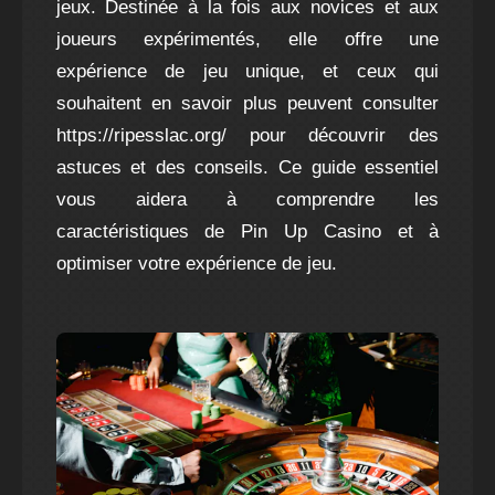
jeux. Destinée à la fois aux novices et aux
joueurs expérimentés, elle offre une
expérience de jeu unique, et ceux qui
souhaitent en savoir plus peuvent consulter
https://ripesslac.org/
pour découvrir des
astuces et des conseils. Ce guide essentiel
vous aidera à comprendre les
caractéristiques de Pin Up Casino et à
optimiser votre expérience de jeu.