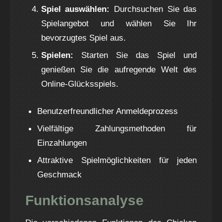
Spiel auswählen:
Durchsuchen Sie das
Spielangebot und wählen Sie Ihr
bevorzugtes Spiel aus.
Spielen:
Starten Sie das Spiel und
genießen Sie die aufregende Welt des
Online-Glücksspiels.
Benutzerfreundlicher Anmeldeprozess
Vielfältige Zahlungsmethoden für
Einzahlungen
Attraktive Spielmöglichkeiten für jeden
Geschmack
Funktionsanalyse