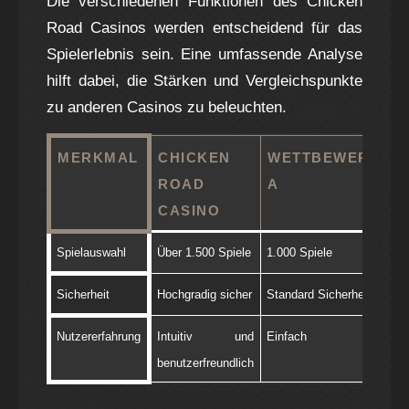
Die verschiedenen Funktionen des Chicken
Road Casinos werden entscheidend für das
Spielerlebnis sein. Eine umfassende Analyse
hilft dabei, die Stärken und Vergleichspunkte
zu anderen Casinos zu beleuchten.
MERKMAL
CHICKEN
WETTBEWERBER
ROAD
A
CASINO
Spielauswahl
Über 1.500 Spiele
1.000 Spiele
Sicherheit
Hochgradig sicher
Standard Sicherheit
Nutzererfahrung
Intuitiv und
Einfach
benutzerfreundlich