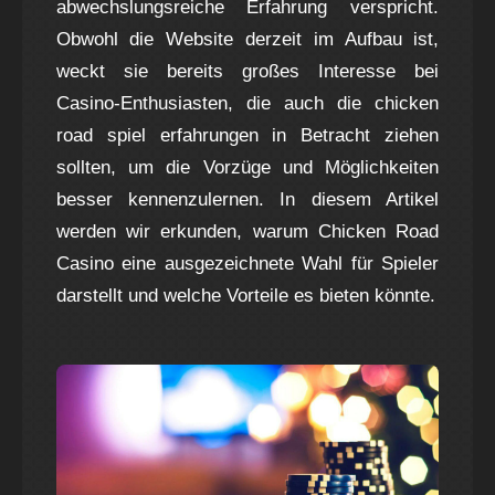
abwechslungsreiche Erfahrung verspricht.
Obwohl die Website derzeit im Aufbau ist,
weckt sie bereits großes Interesse bei
Casino-Enthusiasten, die auch die
chicken
road spiel erfahrungen
in Betracht ziehen
sollten, um die Vorzüge und Möglichkeiten
besser kennenzulernen. In diesem Artikel
werden wir erkunden, warum Chicken Road
Casino eine ausgezeichnete Wahl für Spieler
darstellt und welche Vorteile es bieten könnte.