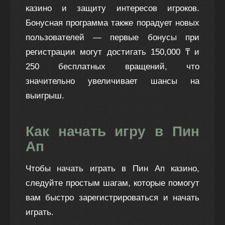
казино и защиту интересов игроков.
Бонусная программа также порадует новых
пользователей — первые бонусы при
регистрации могут достигать 150,000 ₸ и
250 бесплатных вращений, что
значительно увеличивает шансы на
выигрыш.
Как начать игру в Пин
Ап
Чтобы начать играть в Пин Ап казино,
следуйте простым шагам, которые помогут
вам быстро зарегистрироваться и начать
играть.