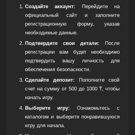
Создайте аккаунт:
Перейдите на
официальный сайт и заполните
регистрационную форму, указав
необходимые данные.
Подтвердите свои детали:
После
регистрации вам будет необходимо
подтвердить вашу личность для
обеспечения безопасности.
Сделайте депозит:
Пополните свой
счет на сумму от 500 до 1000 ₸, чтобы
начать игру.
Выберите игру:
Ознакомьтесь с
каталогом и выберите понравившуюся
игру для начала.