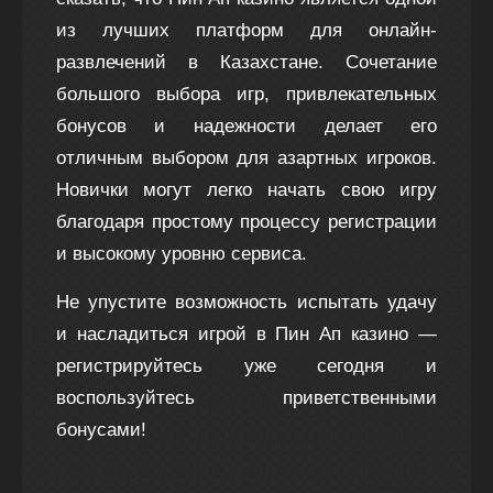
из лучших платформ для онлайн-
развлечений в Казахстане. Сочетание
большого выбора игр, привлекательных
бонусов и надежности делает его
отличным выбором для азартных игроков.
Новички могут легко начать свою игру
благодаря простому процессу регистрации
и высокому уровню сервиса.
Не упустите возможность испытать удачу
и насладиться игрой в Пин Ап казино —
регистрируйтесь уже сегодня и
воспользуйтесь приветственными
бонусами!