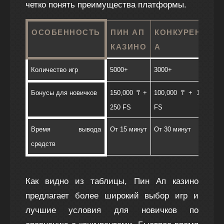
четко понять преимущества платформы.
ОСОБЕННОСТЬ
ПИН АП
КОНКУРЕНТ
К
КАЗИНО
A
B
Количество игр
5000+
3000+
40
Бонусы для новичков
150,000 ₸ +
100,000 ₸ + 100
75,
250 FS
FS
Время вывода
От 15 минут
От 30 минут
От 
средств
Как видно из таблицы, Пин Ап казино
предлагает более широкий выбор игр и
лучшие условия для новичков по