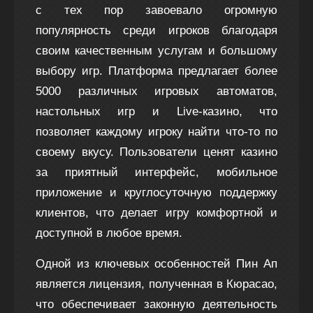
с тех пор завоевало огромную
популярность среди игроков благодаря
своим качественным услугам и большому
выбору игр. Платформа предлагает более
5000 различных игровых автоматов,
настольных игр и Live-казино, что
позволяет каждому игроку найти что-то по
своему вкусу. Пользователи ценят казино
за приятный интерфейс, мобильное
приложение и круглосуточную поддержку
клиентов, что делает игру комфортной и
доступной в любое время.
Одной из ключевых особенностей Пин Ап
является лицензия, полученная в Кюрасао,
что обеспечивает законную деятельность