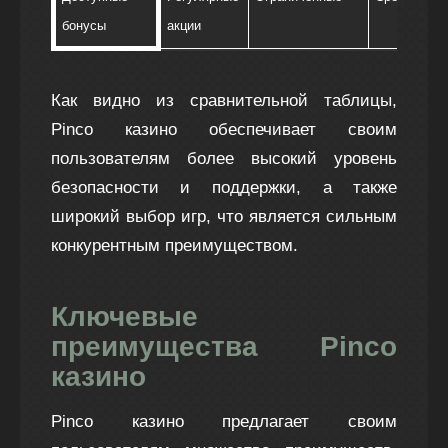
бонусы
акции
Как видно из сравнительной таблицы,
Pinco казино обеспечивает своим
пользователям более высокий уровень
безопасности и поддержки, а также
широкий выбор игр, что является сильным
конкурентным преимуществом.
Ключевые
преимущества Pinco
казино
Pinco казино предлагает своим