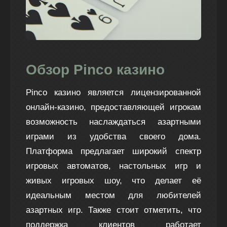
Обзор Pinco казино
Pinco казино является лицензированной
онлайн-казино, предоставляющей игрокам
возможность наслаждаться азартными
играми из удобства своего дома.
Платформа предлагает широкий спектр
игровых автоматов, настольных игр и
живых игровых шоу, что делает её
идеальным местом для любителей
азартных игр. Также стоит отметить, что
поддержка клиентов работает