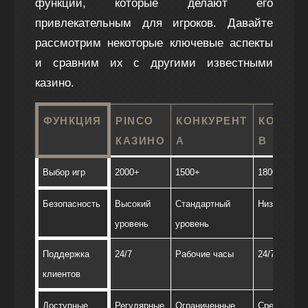
функций, которые делают его
привлекательным для игроков. Давайте
рассмотрим некоторые ключевые аспекты
и сравним их с другими известными
казино.
ФУНКЦИЯ
PINCO
КОНКУРЕНТ
КОНКУР
КАЗИНО
A
B
Выбор игр
2000+
1500+
1800+
Безопасность
Высокий
Стандартный
Низкий уро
уровень
уровень
Поддержка
24/7
Рабочие часы
24/7
клиентов
Доступные
Регулярные
Ограниченные
Средние