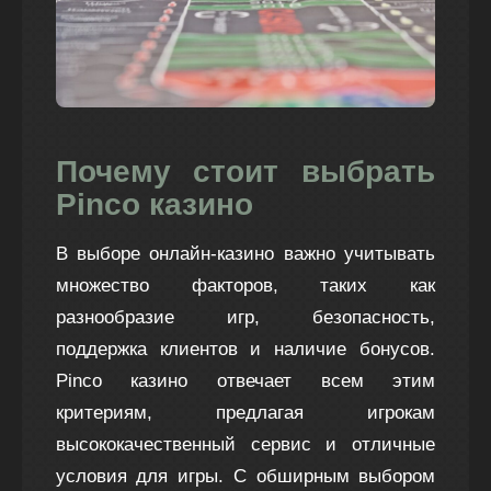
Почему стоит выбрать
Pinco казино
В выборе онлайн-казино важно учитывать
множество факторов, таких как
разнообразие игр, безопасность,
поддержка клиентов и наличие бонусов.
Pinco казино отвечает всем этим
критериям, предлагая игрокам
высококачественный сервис и отличные
условия для игры. С обширным выбором