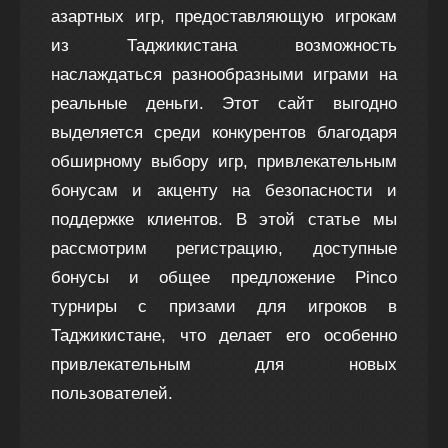
азартных игр, предоставляющую игрокам
из Таджикистана возможность
наслаждаться разнообразными играми на
реальные деньги. Этот сайт выгодно
выделяется среди конкурентов благодаря
обширному выбору игр, привлекательным
бонусам и акценту на безопасности и
поддержке клиентов. В этой статье мы
рассмотрим регистрацию, доступные
бонусы и общее предложение
Pinco
турниры с призами для игроков в
Таджикистане
, что делает его особенно
привлекательным для новых
пользователей.