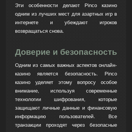
Эти особенности делают Pinco казино
одним из лучших мест для азартных игр в
интернете и убеждают игроков
возвращаться снова.
Доверие и безопасность
Одним из самых важных аспектов онлайн-
казино является безопасность. Pinco
казино уделяет этому вопросу особое
внимание, используя современные
технологии шифрования, которые
защищают личные данные и финансовую
информацию пользователей. Все
транзакции проходят через безопасные