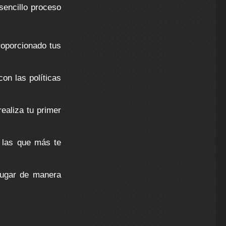
sencillo proceso
roporcionado tus
on las políticas
ealiza tu primer
 las que más te
jugar de manera