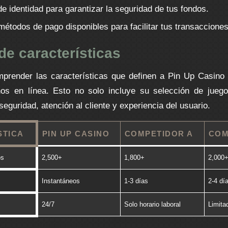
de identidad para garantizar la seguridad de tus fondos.
métodos de pago disponibles para facilitar tus transacciones
de características
mprender las características que definen a Pin Up Casino
nos en línea. Esto no solo incluye su selección de juego
guridad, atención al cliente y experiencia del usuario.
STICA
PIN UP CASINO
COMPETIDOR A
COM
os
2,500+
1,800+
2,000
Instantáneos
1-3 días
2-4 dí
24/7
Solo horario laboral
Limita