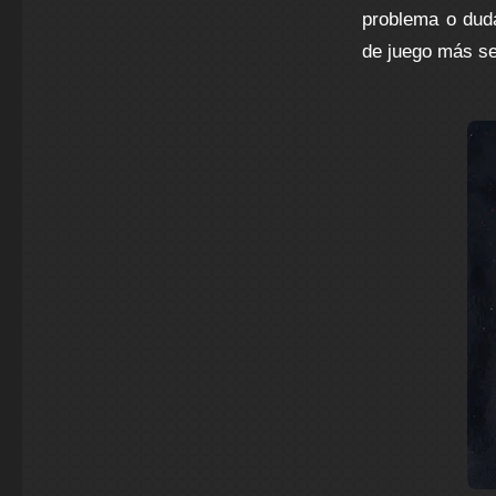
problema o duda
de juego más se