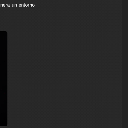
enera un entorno