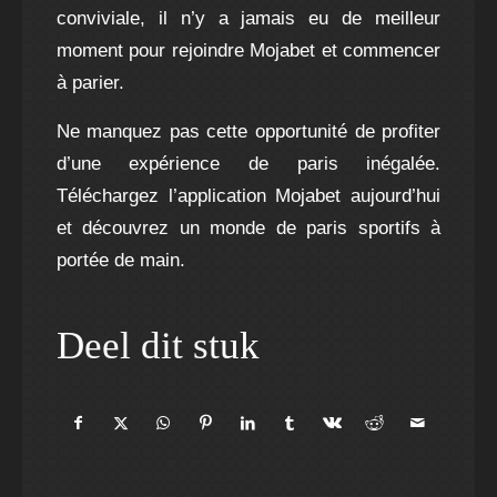
conviviale, il n’y a jamais eu de meilleur
moment pour rejoindre Mojabet et commencer
à parier.
Ne manquez pas cette opportunité de profiter
d’une expérience de paris inégalée.
Téléchargez l’application Mojabet aujourd’hui
et découvrez un monde de paris sportifs à
portée de main.
Deel dit stuk