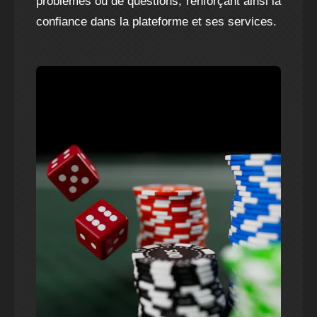
problèmes ou de questions, renforçant ainsi la
confiance dans la plateforme et ses services.