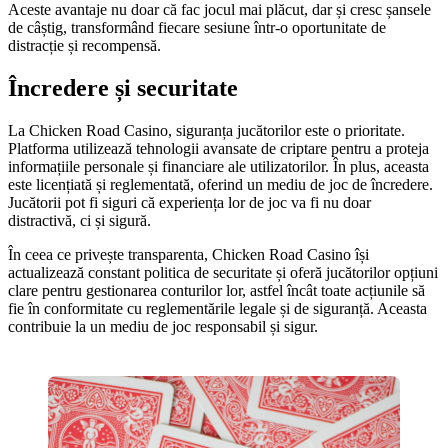
Aceste avantaje nu doar că fac jocul mai plăcut, dar și cresc șansele
de câștig, transformând fiecare sesiune într-o oportunitate de
distracție și recompensă.
Încredere și securitate
La Chicken Road Casino, siguranța jucătorilor este o prioritate.
Platforma utilizează tehnologii avansate de criptare pentru a proteja
informațiile personale și financiare ale utilizatorilor. În plus, aceasta
este licențiată și reglementată, oferind un mediu de joc de încredere.
Jucătorii pot fi siguri că experiența lor de joc va fi nu doar
distractivă, ci și sigură.
În ceea ce privește transparenta, Chicken Road Casino își
actualizează constant politica de securitate și oferă jucătorilor opțiuni
clare pentru gestionarea conturilor lor, astfel încât toate acțiunile să
fie în conformitate cu reglementările legale și de siguranță. Aceasta
contribuie la un mediu de joc responsabil și sigur.