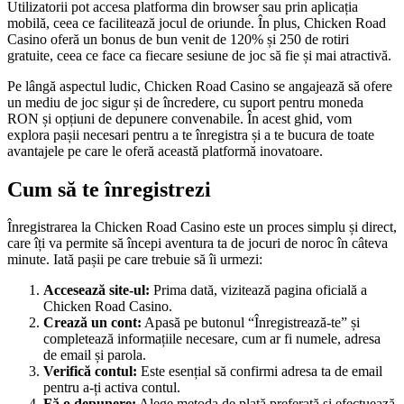
Utilizatorii pot accesa platforma din browser sau prin aplicația
mobilă, ceea ce facilitează jocul de oriunde. În plus, Chicken Road
Casino oferă un bonus de bun venit de 120% și 250 de rotiri
gratuite, ceea ce face ca fiecare sesiune de joc să fie și mai atractivă.
Pe lângă aspectul ludic, Chicken Road Casino se angajează să ofere
un mediu de joc sigur și de încredere, cu suport pentru moneda
RON și opțiuni de depunere convenabile. În acest ghid, vom
explora pașii necesari pentru a te înregistra și a te bucura de toate
avantajele pe care le oferă această platformă inovatoare.
Cum să te înregistrezi
Înregistrarea la Chicken Road Casino este un proces simplu și direct,
care îți va permite să începi aventura ta de jocuri de noroc în câteva
minute. Iată pașii pe care trebuie să îi urmezi:
Accesează site-ul:
Prima dată, vizitează pagina oficială a
Chicken Road Casino.
Crează un cont:
Apasă pe butonul “Înregistrează-te” și
completează informațiile necesare, cum ar fi numele, adresa
de email și parola.
Verifică contul:
Este esențial să confirmi adresa ta de email
pentru a-ți activa contul.
Fă o depunere:
Alege metoda de plată preferată și efectuează