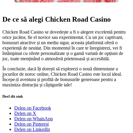
De ce să alegi Chicken Road Casino
Chicken Road Casino se dovedește a fi o alegere excelentă pentru
orice jucător, fie el novice sau experimentat. Cu un joc captivant,
bonusuri atractive și un mediu sigur, aceasta platformă oferă o
experiență de neuitat. Din momentul în care te înregistrezi, vei fi
întâmpinat cu oferte personalizate și o gamă variată de opțiuni de
joc, toate menținând o atmosferă prietenoasă și accesibilă.
În concluzie, dacă îți dorești să explorezi o nouă dimensiune a
jocurilor de noroc online, Chicken Road Casino este locul ideal.
Începe-ți aventura și profită de bonusurile generoase pentru a
maximiza distracția și câștigurile tale!
Deel dit stuk
Delen op Facebook
Delen op X
Delen op WhatsApp
Delen op Pinterest
Delen op LinkedIn