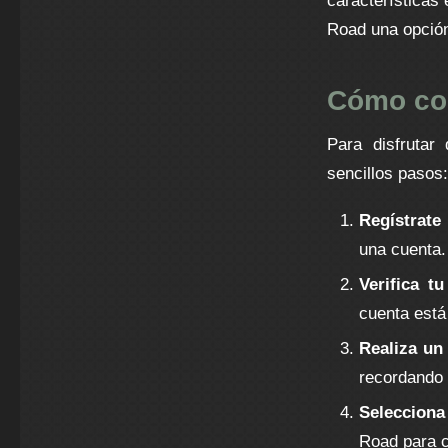
Road una opción 
Cómo co
Para disfrutar
sencillos pasos:
Regístrate
una cuenta.
Verifica tu
cuenta está
Realiza un
recordando
Seleccion
Road para c