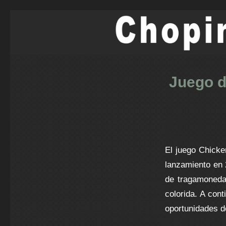
Juego d
El juego Chicke
lanzamiento en 
de tragamoneda
colorida. A con
oportunidades de