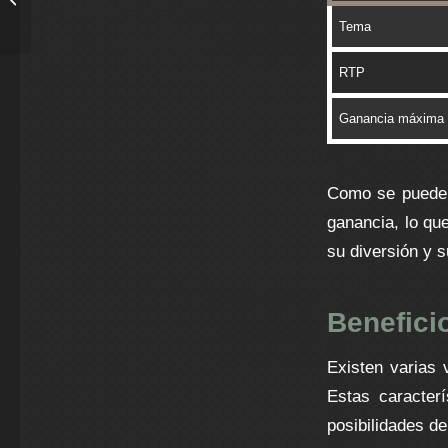
echt moet weten
Tema
RTP
Ganancia máxima
Como se puede 
ganancia, lo qu
su diversión y 
Benefici
Existen varias 
Estas caracterí
posibilidades de