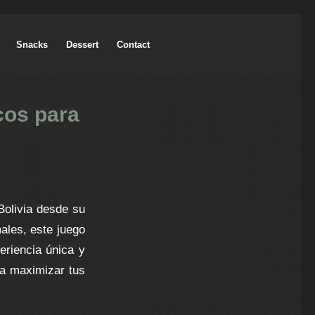
Snacks
Dessert
Contact
cos para
Bolivia desde su
ales, este juego
eriencia única y
 a maximizar tus