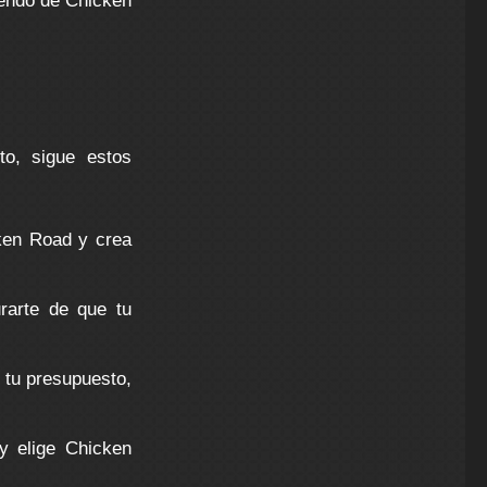
to, sigue estos
ken Road y crea
rarte de que tu
 tu presupuesto,
 elige Chicken