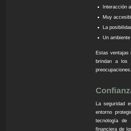
Interacción a
Muy accesibl
La posibilid
Un ambiente 
Estas ventajas 
brindan a los 
preocupaciones
Confianz
La seguridad e
entorno proteg
tecnología de 
financiera de l