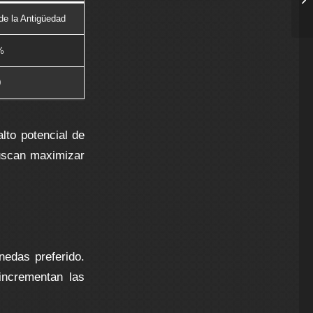
pr
de la Antigüedad
%
0
to potencial de
buscan maximizar
nedas preferido.
 incrementan las