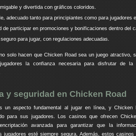
migable y divertida con gráficos coloridos.
e, adecuado tanto para principiantes como para jugadores 
ad de participar en promociones y bonificaciones dentro del c
seguro para jugar, con regulaciones adecuadas.
no solo hacen que Chicken Road sea un juego atractivo, 
jugadores la confianza necesaria para disfrutar de la 
.
a y seguridad en Chicken Road
s un aspecto fundamental al jugar en línea, y Chicken
ido para sus jugadores. Los casinos que ofrecen Chicke
encriptación avanzada para garantizar que la informa
os jugadores esté siempre segura. Además, estos casinos