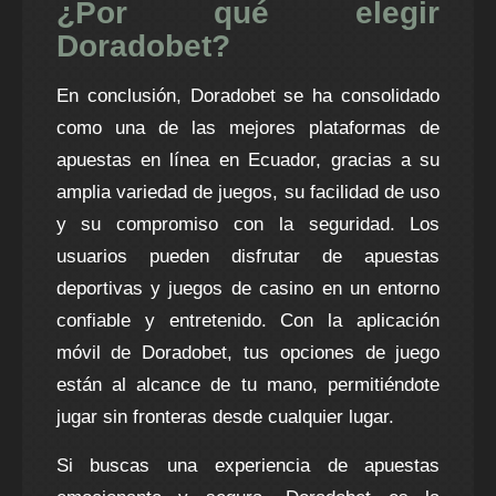
¿Por qué elegir
Doradobet?
En conclusión, Doradobet se ha consolidado
como una de las mejores plataformas de
apuestas en línea en Ecuador, gracias a su
amplia variedad de juegos, su facilidad de uso
y su compromiso con la seguridad. Los
usuarios pueden disfrutar de apuestas
deportivas y juegos de casino en un entorno
confiable y entretenido. Con la aplicación
móvil de Doradobet, tus opciones de juego
están al alcance de tu mano, permitiéndote
jugar sin fronteras desde cualquier lugar.
Si buscas una experiencia de apuestas