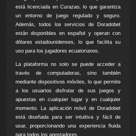
está licenciada en Curazao, lo que garantiza
un entorno de juego regulado y seguro.
Además, todos los servicios de Doradobet
están disponibles en español y operan con
dólares estadounidenses, lo que facilita su
uso para los jugadores ecuatorianos.
La plataforma no solo se puede acceder a
través de computadoras, sino también
mediante dispositivos móviles, lo que permite
a los usuarios disfrutar de sus juegos y
apuestas en cualquier lugar y en cualquier
momento. La aplicación móvil de Doradobet
está diseñada para ser intuitiva y fácil de
usar, proporcionando una experiencia fluida
para todos los apostadores.