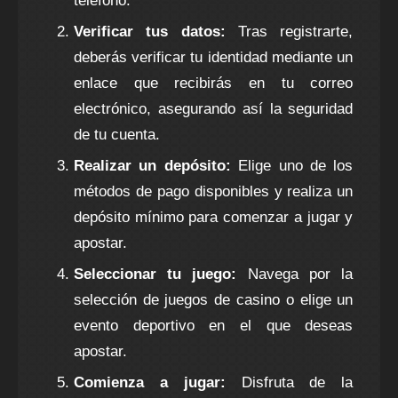
Verificar tus datos:
Tras registrarte,
deberás verificar tu identidad mediante un
enlace que recibirás en tu correo
electrónico, asegurando así la seguridad
de tu cuenta.
Realizar un depósito:
Elige uno de los
métodos de pago disponibles y realiza un
depósito mínimo para comenzar a jugar y
apostar.
Seleccionar tu juego:
Navega por la
selección de juegos de casino o elige un
evento deportivo en el que deseas
apostar.
Comienza a jugar:
Disfruta de la