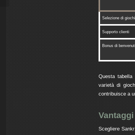
Selezione di giochi
Supporto clienti
Bonus di benvenut
Questa tabella
varietà di gioc
contribuisce a 
Vantaggi
Scegliere Sankr