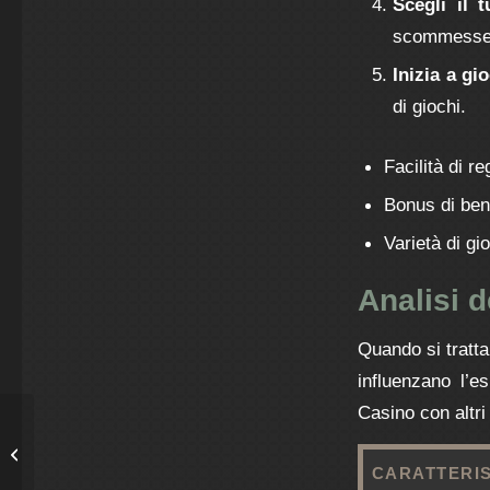
Scegli il 
scommesse 
Inizia a gi
di giochi.
Facilità di r
Bonus di ben
Varietà di gio
Analisi d
Quando si tratta
influenzano l’e
Casino con altri
Najlepsze bonusy na 2026 rok:
wykorzystaj oferty na BaxterBet
CARATTERI