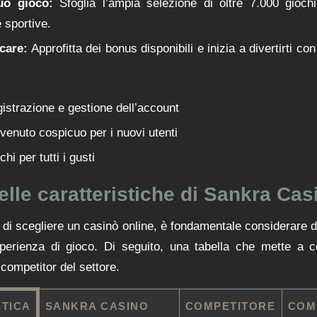
tuo gioco:
Sfoglia l’ampia selezione di oltre 7.000 giochi,
sportive.
ocare:
Approfitta dei bonus disponibili e inizia a divertirti co
egistrazione e gestione dell’account
venuto cospicuo per i nuovi utenti
chi per tutti i gusti
elle caratteristiche di Sankra Cas
 di scegliere un casinò online, è fondamentale considerare di
sperienza di gioco. Di seguito, una tabella che mette a 
 competitor del settore.
STICA
SANKRA CASINO
COMPETITORE
COM