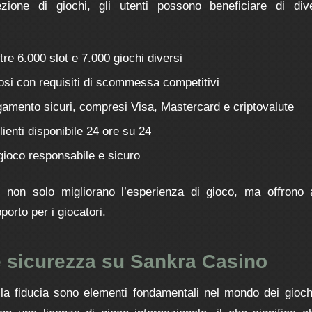
ezione di giochi, gli utenti possono beneficiare di div
re 6.000 slot e 7.000 giochi diversi
si con requisiti di scommessa competitivi
gamento sicuri, compresi Visa, Mastercard e criptovalute
ienti disponibile 24 ore su 24
gioco responsabile e sicuro
i non solo migliorano l’esperienza di gioco, ma offrono
pporto per i giocatori.
e sicurezza su Sankra Casino
la fiducia sono elementi fondamentali nel mondo dei gioch