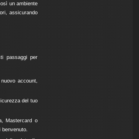
così un ambiente
ori, assicurando
ti passaggi per
n nuovo account,
sicurezza del tuo
a, Mastercard o
di benvenuto.