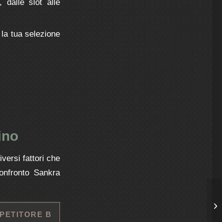
 dalle slot alle
n la tua selezione
ino
versi fattori che
confronto Sankra
Od
ko
PETITORE B
gr