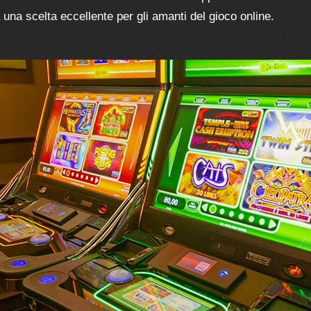
una scelta eccellente per gli amanti del gioco online.