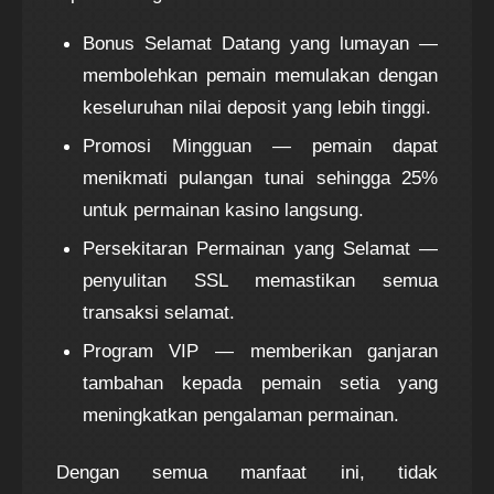
Bonus Selamat Datang yang lumayan —
membolehkan pemain memulakan dengan
keseluruhan nilai deposit yang lebih tinggi.
Promosi Mingguan — pemain dapat
menikmati pulangan tunai sehingga 25%
untuk permainan kasino langsung.
Persekitaran Permainan yang Selamat —
penyulitan SSL memastikan semua
transaksi selamat.
Program VIP — memberikan ganjaran
tambahan kepada pemain setia yang
meningkatkan pengalaman permainan.
Dengan semua manfaat ini, tidak