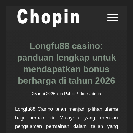
Longfu88 casino:
panduan lengkap untuk
mendapatkan bonus
berharga di tahun 2026
/
/
25 mei 2026
in
Public
door
admin
Longfu88 Casino telah menjadi pilihan utama
bagi pemain di Malaysia yang mencari
pengalaman permainan dalam talian yang