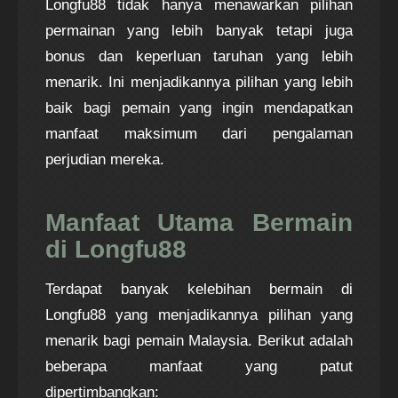
Longfu88 tidak hanya menawarkan pilihan
permainan yang lebih banyak tetapi juga
bonus dan keperluan taruhan yang lebih
menarik. Ini menjadikannya pilihan yang lebih
baik bagi pemain yang ingin mendapatkan
manfaat maksimum dari pengalaman
perjudian mereka.
Manfaat Utama Bermain
di Longfu88
Terdapat banyak kelebihan bermain di
Longfu88 yang menjadikannya pilihan yang
menarik bagi pemain Malaysia. Berikut adalah
beberapa manfaat yang patut
dipertimbangkan: