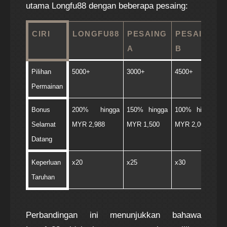
utama Longfu88 dengan beberapa pesaing:
CIRI
LONGFU88
PESAING
PESAING
A
B
Pilihan
5000+
3000+
4500+
Permainan
Bonus
200% hingga
150% hingga
100% hingga
Selamat
MYR 2,988
MYR 1,500
MYR 2,000
Datang
Keperluan
x20
x25
x30
Taruhan
Perbandingan ini menunjukkan bahawa