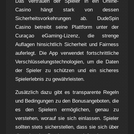
Das Vertrauen der Spieler in ein Online-
Casino hängt stark von dessen
Sicherheitsvorkehrungen ab. DudeSpin
Casino betreibt seine Plattform unter der
Curaçao eGaming-Lizenz, die strenge
Auflagen hinsichtlich Sicherheit und Fairness
auferlegt. Die App verwendet fortschrittliche
Verschlüsselungstechnologien, um die Daten
der Spieler zu schützen und ein sicheres
Spielerlebnis zu gewährleisten.
Zusätzlich dazu gibt es transparente Regeln
und Bedingungen zu den Bonusangeboten, die
es den Spielern ermöglichen, genau zu
verstehen, worauf sie sich einlassen. Spieler
sollten stets sicherstellen, dass sie sich über