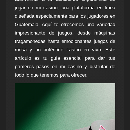
jugar en mi casino, una plataforma en línea
diseñada especialmente para los jugadores en
Guatemala. Aquí te ofrecemos una variedad
impresionante de juegos, desde máquinas
tragamonedas hasta emocionantes juegos de
mesa y un auténtico casino en vivo. Este
artículo es tu guía esencial para dar tus
primeros pasos en
mi casino
y disfrutar de
todo lo que tenemos para ofrecer.