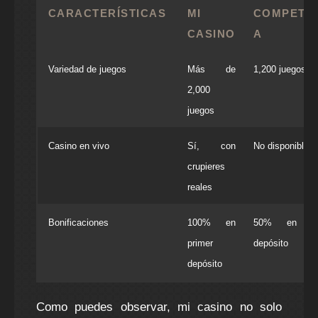
CARACTERÍSTICAS
MI
COMPETI
CASINO
A
Variedad de juegos
Más de
1,200 juegos
2,000
juegos
Casino en vivo
Sí, con
No disponible
crupieres
reales
Bonificaciones
100% en
50% en pri
primer
depósito
depósito
Como puedes observar, mi casino no solo