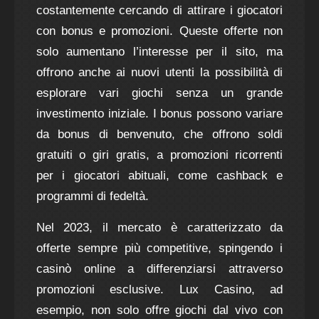
costantemente cercando di attirare i giocatori
con bonus e promozioni. Queste offerte non
solo aumentano l’interesse per il sito, ma
offrono anche ai nuovi utenti la possibilità di
esplorare vari giochi senza un grande
investimento iniziale. I bonus possono variare
da bonus di benvenuto, che offrono soldi
gratuiti o giri gratis, a promozioni ricorrenti
per i giocatori abituali, come cashback e
programmi di fedeltà.
Nel 2023, il mercato è caratterizzato da
offerte sempre più competitive, spingendo i
casinò online a differenziarsi attraverso
promozioni esclusive. Lux Casino, ad
esempio, non solo offre giochi dal vivo con