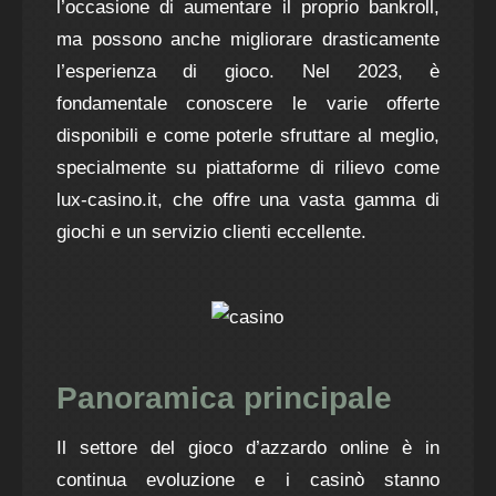
l’occasione di aumentare il proprio bankroll,
ma possono anche migliorare drasticamente
l’esperienza di gioco. Nel 2023, è
fondamentale conoscere le varie offerte
disponibili e come poterle sfruttare al meglio,
specialmente su piattaforme di rilievo come
lux-casino.it
, che offre una vasta gamma di
giochi e un servizio clienti eccellente.
Panoramica principale
Il settore del gioco d’azzardo online è in
continua evoluzione e i casinò stanno