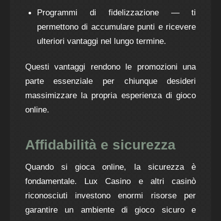
Programmi di fidelizzazione — ti
permettono di accumulare punti e ricevere
ulteriori vantaggi nel lungo termine.
Questi vantaggi rendono le promozioni una
parte essenziale per chiunque desideri
massimizzare la propria esperienza di gioco
online.
Affidabilità e sicurezza
Quando si gioca online, la sicurezza è
fondamentale. Lux Casino e altri casinò
riconosciuti investono enormi risorse per
garantire un ambiente di gioco sicuro e