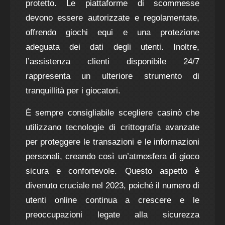
protetto. Le piattaforme di scommesse
devono essere autorizzate e regolamentate,
offrendo giochi equi e una protezione
adeguata dei dati degli utenti. Inoltre,
l’assistenza clienti disponibile 24/7
rappresenta un ulteriore strumento di
tranquillità per i giocatori.
È sempre consigliabile scegliere casinò che
utilizzano tecnologie di crittografia avanzate
per proteggere le transazioni e le informazioni
personali, creando così un’atmosfera di gioco
sicura e confortevole. Questo aspetto è
divenuto cruciale nel 2023, poiché il numero di
utenti online continua a crescere e le
preoccupazioni legate alla sicurezza