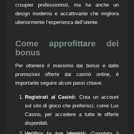
croupier professionisti, ma ha anche un
design moderno e accattivante che migliora
ulteriormente l’esperienza dell’utente.
Come approfittare dei
bonus
Per ottenere il massimo dai bonus e dalle
promozioni offerte dai casinò online, è
importante seguire alcuni passi chiave.
Registrati al Casinò:
Crea un account
sul sito di gioco che preferisci, come Lux
Casino, per accedere a tutte le offerte
disponibili.
Verifica la tua Identità:
Completa il