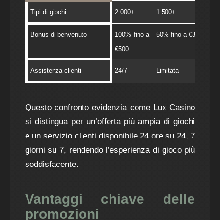
Tipi di giochi
2.000+
1.500+
Bonus di benvenuto
100% fino a
50% fino a €300
€500
Assistenza clienti
24/7
Limitata
Questo confronto evidenzia come Lux Casino
si distingua per un’offerta più ampia di giochi
e un servizio clienti disponibile 24 ore su 24, 7
giorni su 7, rendendo l’esperienza di gioco più
soddisfacente.
Vantaggi chiave delle
promozioni