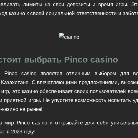
авливать лимиты на свои депозиты и время игры. Эт
од казино к своей социальной ответственности и заботе
стоит выбрать Pinco casino
, Pinco casino является отличным выбором для в
в Казахстане. С впечатляющими предложениями, высок
 игр, это казино обеспечивает своих пользователей вс
и приятной игры. Не упустите возможность испытать уд
казино на рынке!
в мир Pinco casino и открывайте для себя уникальны
ас в 2023 году!