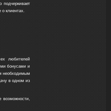
о подчеркивает
 о клиентах.
сех любителей
ими бонусами и
ем необходимым
ачу в одном из
е возможности,