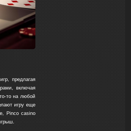
игр, предлагая
рами, включая
то-то на любой
елают игру еще
, Pinco casino
игрыш.