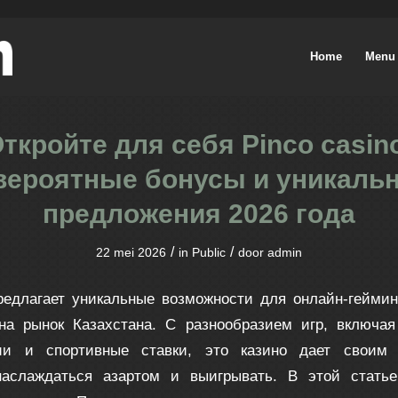
Home
Menu
ткройте для себя Pinco casin
вероятные бонусы и уникаль
предложения 2026 года
/
/
22 mei 2026
in
Public
door
admin
предлагает уникальные возможности для онлайн-геймин
на рынок Казахстана. С разнообразием игр, включа
ии и спортивные ставки, это казино дает своим 
наслаждаться азартом и выигрывать. В этой стать