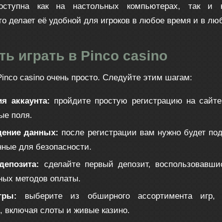
оступна как на настольных компьютерах, так и 
то делает её удобной для игроков в любое время и в лю
ть играть в Pinco casino
Pinco casino очень просто. Следуйте этим шагам:
ия аккаунта:
пройдите простую регистрацию на сайте
ые поля.
дение данных:
после регистрации вам нужно будет по
ные для безопасности.
депозита:
сделайте первый депозит, воспользовавши
ных методов оплаты.
гры:
выберите из обширного ассортимента игр, 
 включая слоты и живые казино.