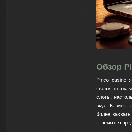
Обзор Pi
Pinco casino 
своим игрока
слоты, настол
вкус. Казино 
более захваты
стремится пре