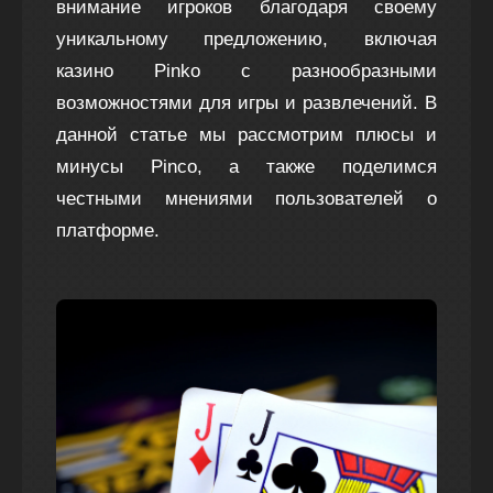
внимание игроков благодаря своему
уникальному предложению, включая
казино Pinko
с разнообразными
возможностями для игры и развлечений. В
данной статье мы рассмотрим плюсы и
минусы Pinco, а также поделимся
честными мнениями пользователей о
платформе.