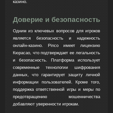
казино.
Доверие и безопасность
Одним из ключевых вопросов для игроков
является безопасность и надежность
онлайн-казино. Pinco имеет лицензию
Кюрасао, что подтверждает ее легальность
и безопасность. Платформа использует
современные технологии шифрования
данных, что гарантирует защиту личной
информации пользователей. Кроме того,
поддержка ответственной игры и меры по
предотвращению мошенничества
добавляют уверенности игрокам.