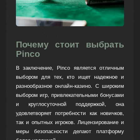
Почему стоит выбрать
Pinco
В заключение, Pinco является отличным
выбором для тех, кто ищет надежное и
разнообразное онлайн-казино. С широким
выбором игр, привлекательными бонусами
и круглосуточной поддержкой, она
удовлетворяет потребности как новичков,
так и опытных игроков. Лицензирование и
меры безопасности делают платформу