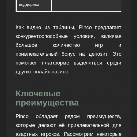
поддержка
Как видно из таблицы, Pinco предлагает
конкурентоспособные условия, включая
большое количество игр и
привлекательный бонус на депозит. Это
помогает платформе выделяться среди
других онлайн-казино.
Ключевые
преимущества
Pinco обладает рядом преимуществ,
которые делают её привлекательной для
азартных игроков. Рассмотрим некоторые