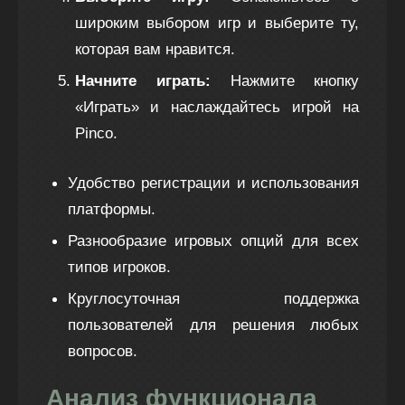
широким выбором игр и выберите ту,
которая вам нравится.
Начните играть:
Нажмите кнопку
«Играть» и наслаждайтесь игрой на
Pinco.
Удобство регистрации и использования
платформы.
Разнообразие игровых опций для всех
типов игроков.
Круглосуточная поддержка
пользователей для решения любых
вопросов.
Анализ функционала