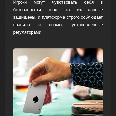
Игроки могут чувствовать себя в
безопасности, зная, что их данные
защищены, и платформа строго соблюдает
правила и нормы, установленные
регуляторами.