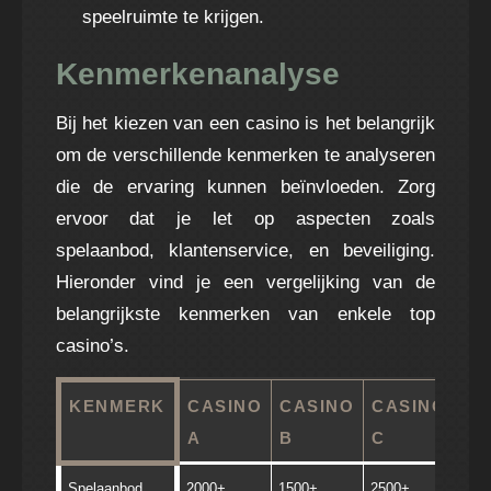
speelruimte te krijgen.
Kenmerkenanalyse
Bij het kiezen van een casino is het belangrijk
om de verschillende kenmerken te analyseren
die de ervaring kunnen beïnvloeden. Zorg
ervoor dat je let op aspecten zoals
spelaanbod, klantenservice, en beveiliging.
Hieronder vind je een vergelijking van de
belangrijkste kenmerken van enkele top
casino’s.
KENMERK
CASINO
CASINO
CASINO
A
B
C
Spelaanbod
2000+
1500+
2500+