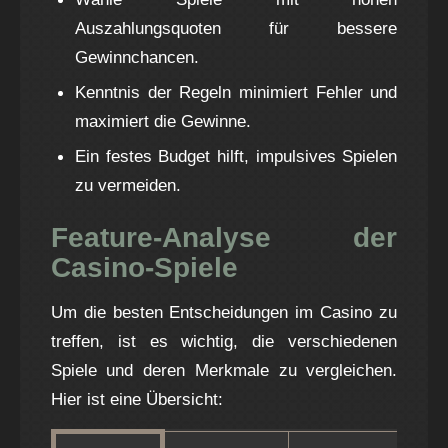
Auszahlungsquoten für bessere
Gewinnchancen.
Kenntnis der Regeln minimiert Fehler und
maximiert die Gewinne.
Ein festes Budget hilft, impulsives Spielen
zu vermeiden.
Feature-Analyse der
Casino-Spiele
Um die besten Entscheidungen im Casino zu
treffen, ist es wichtig, die verschiedenen
Spiele und deren Merkmale zu vergleichen.
Hier ist eine Übersicht: