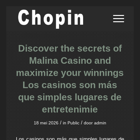
Discover the secrets of
Malina Casino and
maximize your winnings
Los casinos son más
que simples lugares de
entretenimie
/
/
18 mei 2026
in
Public
door
admin
Los casinos son más que simples lugares de