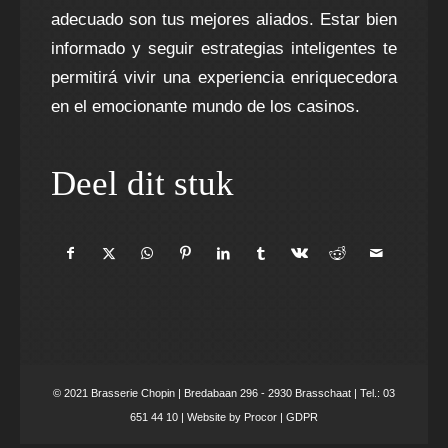
adecuado son tus mejores aliados. Estar bien
informado y seguir estrategias inteligentes te
permitirá vivir una experiencia enriquecedora
en el emocionante mundo de los casinos.
Deel dit stuk
© 2021 Brasserie Chopin | Bredabaan 296 - 2930 Brasschaat | Tel.: 03
651 44 10 | Website by
Procor
|
GDPR