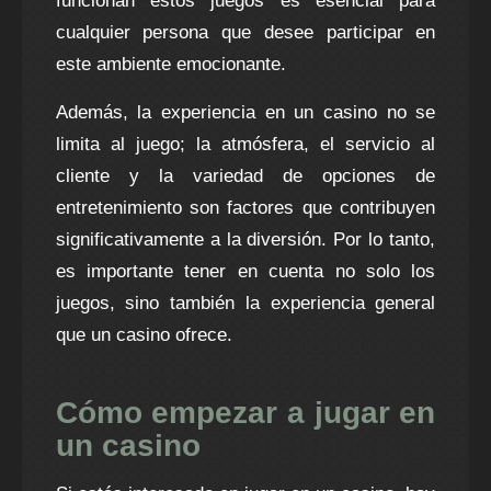
cualquier persona que desee participar en
este ambiente emocionante.
Además, la experiencia en un casino no se
limita al juego; la atmósfera, el servicio al
cliente y la variedad de opciones de
entretenimiento son factores que contribuyen
significativamente a la diversión. Por lo tanto,
es importante tener en cuenta no solo los
juegos, sino también la experiencia general
que un casino ofrece.
Cómo empezar a jugar en
un casino