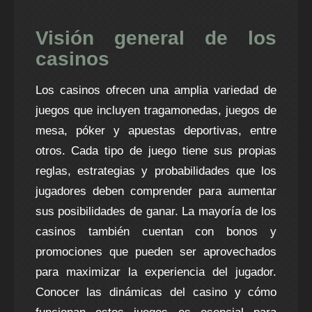
Visión general de los
casinos
Los casinos ofrecen una amplia variedad de
juegos que incluyen tragamonedas, juegos de
mesa, póker y apuestas deportivas, entre
otros. Cada tipo de juego tiene sus propias
reglas, estrategias y probabilidades que los
jugadores deben comprender para aumentar
sus posibilidades de ganar. La mayoría de los
casinos también cuentan con bonos y
promociones que pueden ser aprovechados
para maximizar la experiencia del jugador.
Conocer las dinámicas del casino y cómo
funcionan estos juegos es esencial para