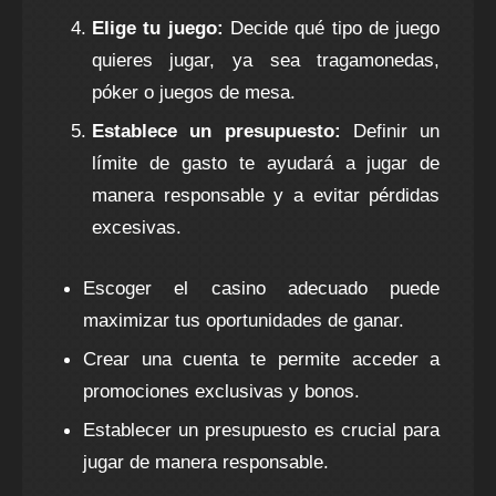
Elige tu juego:
Decide qué tipo de juego
quieres jugar, ya sea tragamonedas,
póker o juegos de mesa.
Establece un presupuesto:
Definir un
límite de gasto te ayudará a jugar de
manera responsable y a evitar pérdidas
excesivas.
Escoger el casino adecuado puede
maximizar tus oportunidades de ganar.
Crear una cuenta te permite acceder a
promociones exclusivas y bonos.
Establecer un presupuesto es crucial para
jugar de manera responsable.